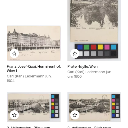
Zu meinem Album hinzufügen
Zu meinem Album hin
Franz Josef-Quai. Herminenhof.
Prater-Idylle. Wien.
Wien I.
Carl (Karl) Ledermann jun.
Carl (Karl) Ledermann jun.
um
1900
1904
Zu meinem Album hinzufügen
Zu meinem Album hin
2., Volksprater - Blick vom
2., Volksprater - Blick vom