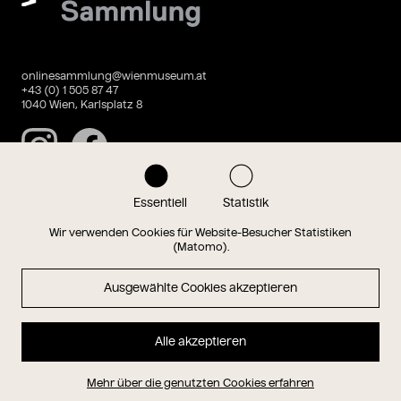
onlinesammlung@wienmuseum.at
+43 (0) 1 505 87 47
1040 Wien, Karlsplatz 8
Instagram
Facebook
Essentiell
Statistik
Datenschutz
Impressum
Wir verwenden Cookies für Website-Besucher Statistiken
(Matomo).
Ausgewählte Cookies akzeptieren
Magazin
Alle akzeptieren
Hauptseite
Mehr über die genutzten Cookies erfahren