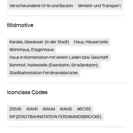
Verschwundene Orte und Bauten
Verkehr und Transport
Bildmotive
Kanäle, Gewässer (in der Stadt)
Haus, Häuserzeile
Wohnhaus, Etagenhaus
Haus in Kombination mit einem Laden bzw. Geschäft
Bahnhof, Haltestelle (Eisenbahn, Straßenbahn)
Stadtbahnstation Ferdinandsbrücke
Iconclass Codes
25I145
41A141
41A144
41A142
46C155
61F(STADTBAHNSTATION FERDINANDSBRÜCKE)