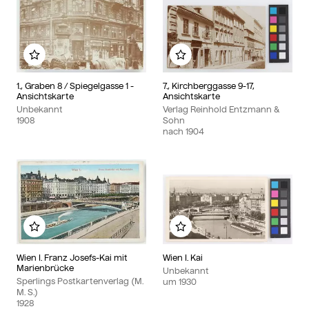
Zu meinem Album hinzufügen
Zu meinem Album hinzu
1., Graben 8 / Spiegelgasse 1 -
7., Kirchberggasse 9-17,
Ansichtskarte
Ansichtskarte
Unbekannt
Verlag Reinhold Entzmann &
1908
Sohn
nach
1904
Zu meinem Album hinzufügen
Zu meinem Album hinzu
Wien I. Franz Josefs-Kai mit
Wien I. Kai
Marienbrücke
Unbekannt
Sperlings Postkartenverlag (M.
um
1930
M. S.)
1928