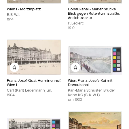
Wien I - Morzinplatz
Donaukanal - Marienbrücke,
Blick gegen Rotenturmstraße,
E. B. W. I.
Ansichtskarte
1914
P. Leclerc
1910
Zu meinem Album hinzufügen
Zu meinem Album hinzu
Franz Josef-Quai. Herminenhof.
Wien. Franz Josefs-Kai mit
Wien I.
Donaukanal.
Carl (Karl) Ledermann jun.
Karl-Maria Schuster, Brüder
1904
Kohn KG (B. K. W. I.)
um
1930