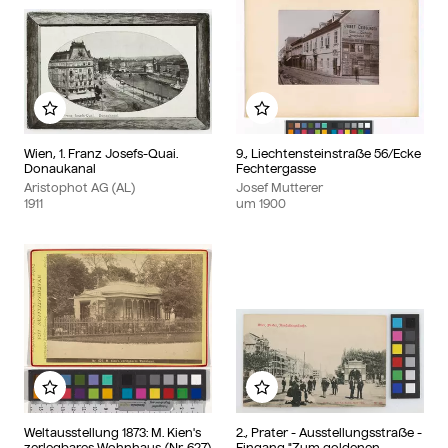
Zu meinem Album hinzufügen
Zu meinem Album hinzu
Wien, 1. Franz Josefs-Quai.
9., Liechtensteinstraße 56/Ecke
Donaukanal
Fechtergasse
Aristophot AG (AL)
Josef Mutterer
1911
um
1900
Zu meinem Album hinzufügen
Zu meinem Album hinzu
Weltausstellung 1873: M. Kien's
2., Prater - Ausstellungsstraße -
zerlegbares Wohnhaus (Nr. 627)
Eingang "Zum goldenen