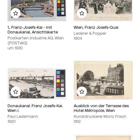
Zu meinem Album hinzufügen
Zu meinem Album hinzu
1., Franz-Josefs-Kai - mit
Wien, Franz Josefs-Quai
Donaukanal, Ansichtskarte
Lederer & Popper
Postkarten-Industrie AG, Wien
1904
(POSTIAG)
um
1930
Zu meinem Album hinzufügen
Zu meinem Album hinzu
Donaukanal. Franz Josefs-Kai.
Ausblick von der Terrasse des
Wien I.
Hotel Métropole, Wien
Paul Ledermann
Kunstdruckerei Moriz Frisch
1920
1912