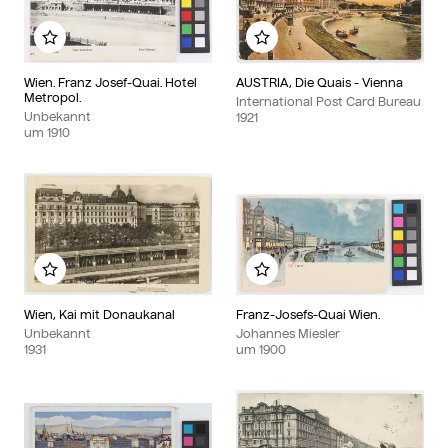
Zu meinem Album hinzufügen
Zu meinem Album hinzu
Wien. Franz Josef-Quai. Hotel
AUSTRIA, Die Quais - Vienna
Metropol.
International Post Card Bureau
Unbekannt
1921
um
1910
Zu meinem Album hinzufügen
Zu meinem Album hinzu
Wien, Kai mit Donaukanal
Franz-Josefs-Quai Wien.
Unbekannt
Johannes Miesler
1931
um
1900