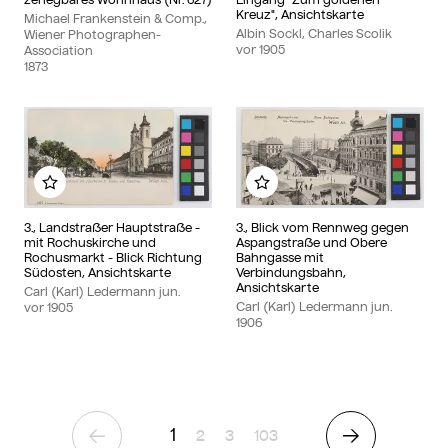
Kreuz", Ansichtskarte
Michael Frankenstein & Comp.,
Albin Sockl, Charles Scolik
Wiener Photographen-
vor
1905
Association
1873
Zu meinem Album hinzufügen
Zu meinem Album hinzu
3., Landstraßer Hauptstraße -
3., Blick vom Rennweg gegen
mit Rochuskirche und
Aspangstraße und Obere
Rochusmarkt - Blick Richtung
Bahngasse mit
Südosten, Ansichtskarte
Verbindungsbahn,
Ansichtskarte
Carl (Karl) Ledermann jun.
Carl (Karl) Ledermann jun.
vor
1905
1906
1
Seite
Seite
Seite
2
3
103
Vorherige Seite
Nächste Seit