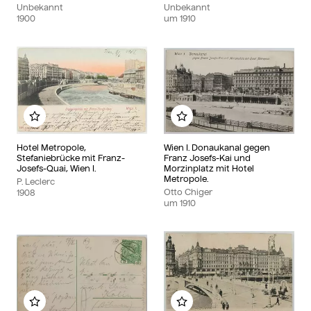
Unbekannt
Unbekannt
1900
um
1910
Zu meinem Album hinzufügen
Zu meinem Album hinzu
Hotel Metropole,
Wien I. Donaukanal gegen
Stefaniebrücke mit Franz-
Franz Josefs-Kai und
Josefs-Quai, Wien I.
Morzinplatz mit Hotel
Metropole.
P. Leclerc
Otto Chiger
1908
um
1910
Zu meinem Album hinzufügen
Zu meinem Album hinzu