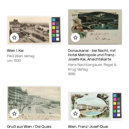
Zu meinem Album hinzufügen
Zu meinem Album hinzu
Wien I. Kai
Donaukanal - bei Nacht, mit
Hotel Metropole und Franz-
PAG Wien Verlag
Josefs-Kai, Ansichtskarte
um
1930
Hans Nachbargauer, Regel &
Krug Verlag
1898
Zu meinem Album hinzufügen
Zu meinem Album hinzu
Gruß aus Wien / Die Quais
Wien, Franz-Josef-Quai.