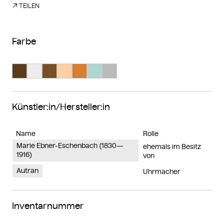
TEILEN
Farbe
Suche Farbe #593d1d
Suche Farbe #ededed
Suche Farbe #795025
Suche Farbe #fecea4
Suche Farbe #d87f2d
Suche Farbe #aed5cf
Suche Farbe #bababa
Künstler:in/Hersteller:in
Name
Rolle
Marie Ebner-Eschenbach (1830—
ehemals im Besitz
1916)
von
Autran
Uhrmacher
Inventarnummer