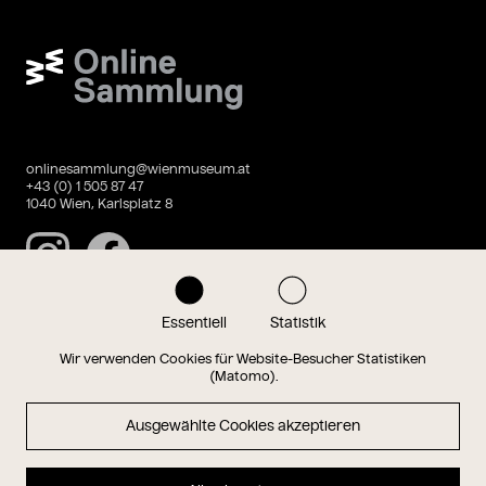
Wien Museum Online Sammlung
onlinesammlung@wienmuseum.at
+43 (0) 1 505 87 47
1040 Wien, Karlsplatz 8
Instagram
Facebook
Essentiell
Statistik
Datenschutz
Impressum
Wir verwenden Cookies für Website-Besucher Statistiken
(Matomo).
Ausgewählte Cookies akzeptieren
Magazin