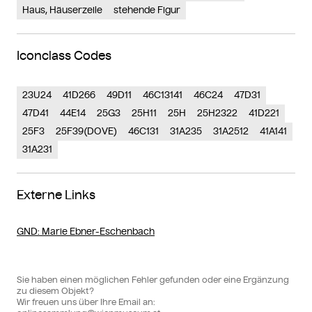
Haus, Häuserzeile
stehende Figur
Iconclass Codes
23U24
41D266
49D11
46C13141
46C24
47D31
47D41
44E14
25G3
25H11
25H
25H2322
41D221
25F3
25F39(DOVE)
46C131
31A235
31A2512
41A141
31A231
Externe Links
GND
: Marie Ebner-Eschenbach
Sie haben einen möglichen Fehler gefunden oder eine Ergänzung
zu diesem Objekt?
Wir freuen uns über Ihre Email an: