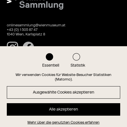
onlinesammlung@wienmuseum.at
+43 (0) 1 505 87 47
1040 Wien, Karlsplatz 8
Instagram
Facebook
Essentiell
Statistik
Datenschutz
Impressum
Wir verwenden Cookies für Website-Besucher Statistiken
(Matomo).
Ausgewählte Cookies akzeptieren
Magazin
Alle akzeptieren
Hauptseite
Mehr über die genutzten Cookies erfahren