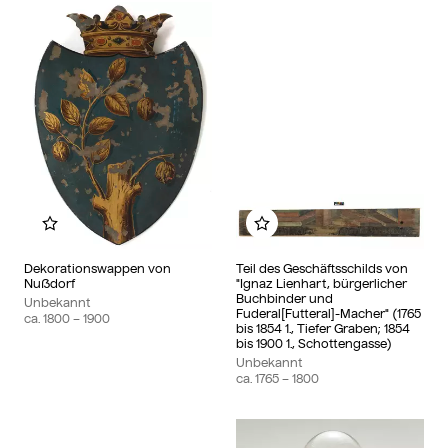
Zu meinem Album hinzufügen
Zu meinem Album hin
Dekorationswappen von
Teil des Geschäftsschilds von
Nußdorf
"Ignaz Lienhart, bürgerlicher
Buchbinder und
Unbekannt
Fuderal[Futteral]-Macher" (1765
ca.
1800
– 1900
bis 1854 1., Tiefer Graben; 1854
bis 1900 1., Schottengasse)
Unbekannt
ca.
1765
– 1800