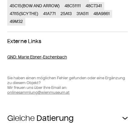
45C15(BOW AND ARROW)
48C51111
48C7341
47I15(SCYTHE)
41A771
25A13
31A511
48A9861
49M32
Externe Links
GND
: Marie Ebner-Eschenbach
Sie haben einen möglichen Fehler gefunden oder eine Ergänzung
zu diesem Objekt?
Wir freuen uns über Ihre Email an:
onlinesammlung@wienmuseum.at
Gleiche