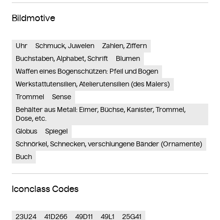
Bildmotive
Uhr
Schmuck, Juwelen
Zahlen, Ziffern
Buchstaben, Alphabet, Schrift
Blumen
Waffen eines Bogenschützen: Pfeil und Bogen
Werkstattutensilien, Atelierutensilien (des Malers)
Trommel
Sense
Behälter aus Metall: Eimer, Büchse, Kanister, Trommel,
Dose, etc.
Globus
Spiegel
Schnörkel, Schnecken, verschlungene Bänder (Ornamente)
Buch
Iconclass Codes
23U24
41D266
49D11
49L1
25G41