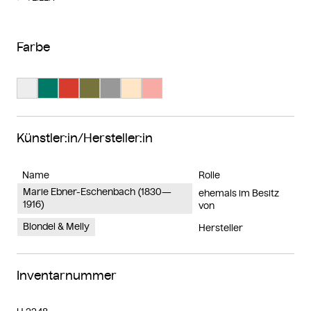
Farbe
Suche Farbe #ededed
Suche Farbe #007a67
Suche Farbe #d63b2e
Suche Farbe #77733d
Suche Farbe #989898
Suche Farbe #fee6c7
Suche Farbe #f8aba4
Künstler:in/Hersteller:in
Name
Rolle
Marie Ebner-Eschenbach (1830—
ehemals im Besitz
1916)
von
Blondel & Melly
Hersteller
Inventarnummer