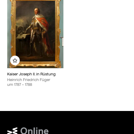
Zu meinem Album hinzufügen
Kaiser Joseph II. in Rüstung
Heinrich Friedrich Füger
um
1787
– 1788
Wien Museum Online Sammlung