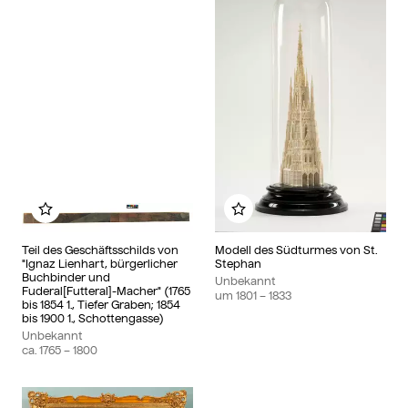
Zu meinem Album hinzufügen
Zu meinem Album hin
Teil des Geschäftsschilds von
Modell des Südturmes von St.
"Ignaz Lienhart, bürgerlicher
Stephan
Buchbinder und
Unbekannt
Fuderal[Futteral]-Macher" (1765
um
1801
– 1833
bis 1854 1., Tiefer Graben; 1854
bis 1900 1., Schottengasse)
Unbekannt
ca.
1765
– 1800