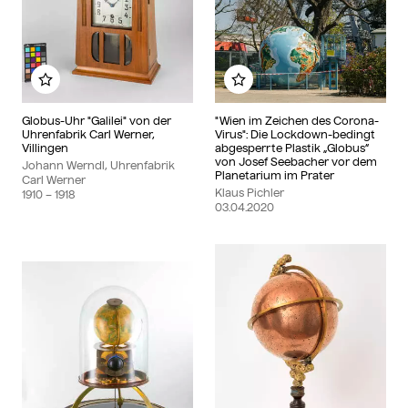
Zu meinem Album hinzufügen
Zu meinem Album hinzu
Globus-Uhr "Galilei" von der
"Wien im Zeichen des Corona-
Uhrenfabrik Carl Werner,
Virus": Die Lockdown-bedingt
Villingen
abgesperrte Plastik „Globus“
von Josef Seebacher vor dem
Johann Werndl, Uhrenfabrik
Planetarium im Prater
Carl Werner
Klaus Pichler
1910
– 1918
03.04.2020