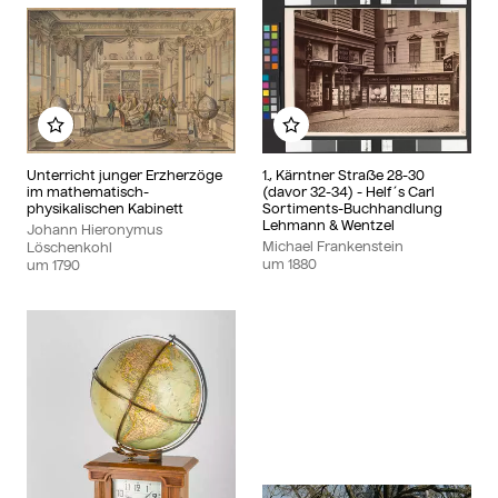
Zu meinem Album hinzufügen
Zu meinem Album hinzu
Unterricht junger Erzherzöge
1., Kärntner Straße 28-30
im mathematisch-
(davor 32-34) - Helf´s Carl
physikalischen Kabinett
Sortiments-Buchhandlung
Lehmann & Wentzel
Johann Hieronymus
Michael Frankenstein
Löschenkohl
um
1880
um
1790