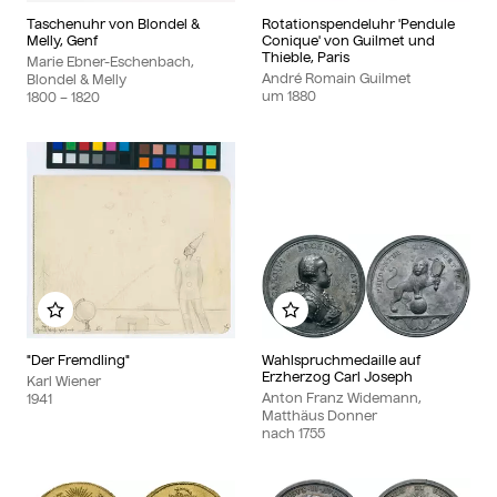
Taschenuhr von Blondel &
Rotationspendeluhr 'Pendule
Melly, Genf
Conique' von Guilmet und
Thieble, Paris
Marie Ebner-Eschenbach,
André Romain Guilmet
Blondel & Melly
um
1880
1800
– 1820
Zu meinem Album hinzufügen
Zu meinem Album hinzu
"Der Fremdling"
Wahlspruchmedaille auf
Erzherzog Carl Joseph
Karl Wiener
Anton Franz Widemann,
1941
Matthäus Donner
nach
1755