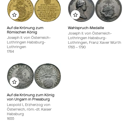
Zu meinem Album hinzufügen
Zu meinem Album hinzu
Auf die Krönung zum
Wahlspruch-Medaille
Römischen König
Joseph II. von Österreich-
Joseph II. von Österreich-
Lothringen Habsburg-
Lothringen Habsburg-
Lothringen, Franz Xaver Würth
Lothringen
1765
– 1790
1764
Zu meinem Album hinzufügen
Auf die Krönung zum König
von Ungarn in Pressburg
Leopold I., Erzherzog von
Österreich, röm.-dt. Kaiser
Habsburg
1655