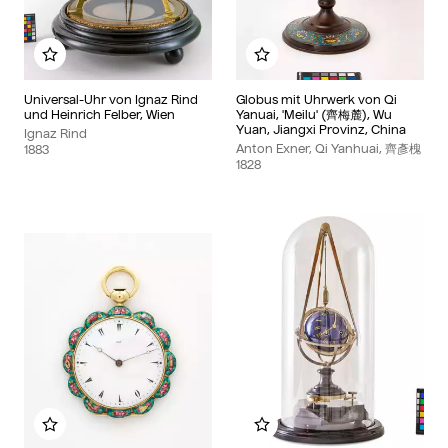
Zu meinem Album hinzufügen
Zu meinem Album hinzu
Universal-Uhr von Ignaz Rind
Globus mit Uhrwerk von Qi
und Heinrich Felber, Wien
Yanuai, 'Meilu' (齊梅麓), Wu
Yuan, Jiangxi Provinz, China
Ignaz Rind
Anton Exner, Qi Yanhuai, 齊彥槐
1883
1828
Zu meinem Album hinzufügen
Zu meinem Album hinzu