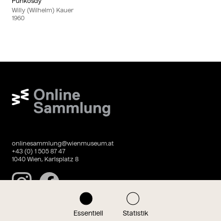
Pünkösdy
Willy (Wilhelm) Kauer
1960
Wien Museum Online Sammlung
onlinesammlung@wienmuseum.at
+43 (0) 1 505 87 47
1040 Wien, Karlsplatz 8
Instagram
Facebook
Essentiell
Statistik