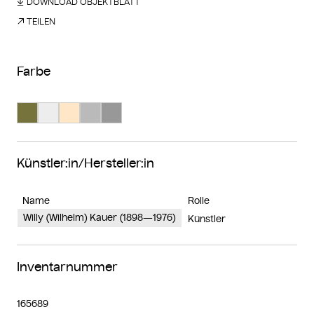
DOWNLOAD OBJEKTBLATT
TEILEN
Farbe
Suche Farbe #77733d
Suche Farbe #ededed
Suche Farbe #fee6c7
Suche Farbe #bababa
Suche Farbe #989898
Künstler:in/Hersteller:in
Name
Rolle
Willy (Wilhelm) Kauer (1898—1976)
Künstler
Inventarnummer
165689