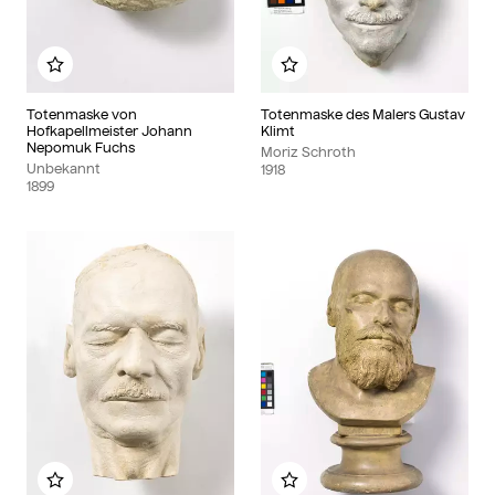
Zu meinem Album hinzufügen
Zu meinem Album hinzu
Totenmaske von
Totenmaske des Malers Gustav
Hofkapellmeister Johann
Klimt
Nepomuk Fuchs
Moriz Schroth
Unbekannt
1918
1899
Zu meinem Album hinzufügen
Zu meinem Album hinzu