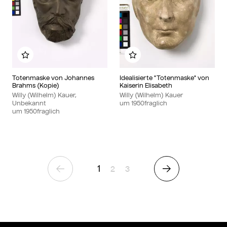
Zu meinem Album hinzufügen
Zu meinem Album hinzu
Totenmaske von Johannes
Idealisierte "Totenmaske" von
Brahms (Kopie)
Kaiserin Elisabeth
Willy (Wilhelm) Kauer,
Willy (Wilhelm) Kauer
Unbekannt
um
1950
fraglich
um
1950
fraglich
1
Seite
Seite
2
3
Vorherige Seite
Nächste Seite