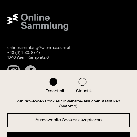
Wien Museum Online Sammlung
onlinesammlung@wienmuseum.at
+43 (0) 1 505 87 47
1040 Wien, Karlsplatz 8
Instagram
Facebook
Essentiell
Statistik
Datenschutz
Impressum
Wir verwenden Cookies für Website-Besucher Statistiken
(Matomo).
Ausgewählte Cookies akzeptieren
Magazin