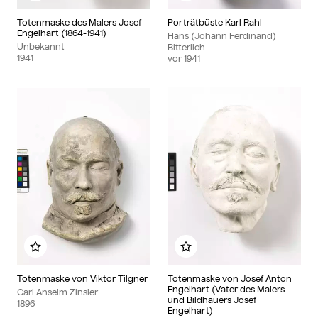
Totenmaske des Malers Josef
Porträtbüste Karl Rahl
Engelhart (1864-1941)
Hans (Johann Ferdinand)
Unbekannt
Bitterlich
1941
vor
1941
Zu meinem Album hinzufügen
Zu meinem Album hinzu
Totenmaske von Viktor Tilgner
Totenmaske von Josef Anton
Engelhart (Vater des Malers
Carl Anselm Zinsler
und Bildhauers Josef
1896
Engelhart)