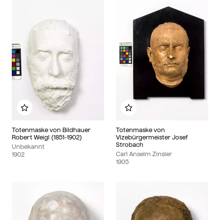
Zu meinem Album hinzufügen
Zu meinem Album hinzu
Totenmaske von Bildhauer
Totenmaske von
Robert Weigl (1851-1902)
Vizebürgermeister Josef
Strobach
Unbekannt
Carl Anselm Zinsler
1902
1905