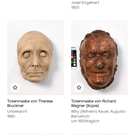
Josef Engelhart
1900
Zu meinem Album hinzufügen
Zu meinem Album hinzu
Totenmaske von Therese
Totenmaske von Richard
Bruckner
Wagner (Kopie)
Unbekannt
Willy (Wilhelm) Kauer, Augusto
1860
Benvenuti
um
1950
fraglich