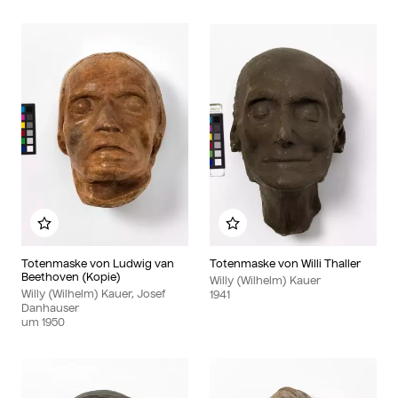
Zu meinem Album hinzufügen
Zu meinem Album hinzu
Totenmaske von Ludwig van
Totenmaske von Willi Thaller
Beethoven (Kopie)
Willy (Wilhelm) Kauer
Willy (Wilhelm) Kauer, Josef
1941
Danhauser
um
1950