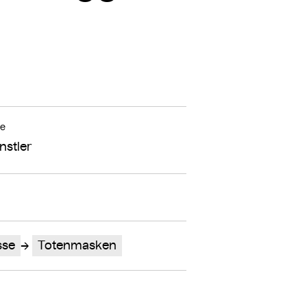
le
nstler
sse
Totenmasken