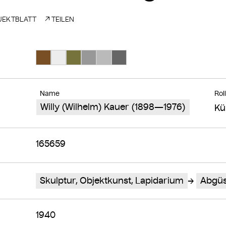
EKTBLATT
TEILEN
Suche Farbe #795025
Suche Farbe #ededed
Suche Farbe #77733d
Suche Farbe #989898
Suche Farbe #bababa
Suche Farbe #666666
Name
Rol
Willy (Wilhelm) Kauer (1898—1976)
Kü
165659
Skulptur, Objektkunst, Lapidarium
Abgü
1940