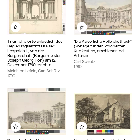
Zu meinem Album hinzufügen
Zu meinem Album hin
Triumphpforte anlässlich des
"Die Kaiserliche Hofbibliotheck"
Regierungsantritts Kaiser
(Vorlage für den kolorierten
Leopolds II., von der
Kupferstich, erschienen bei
Bürgerschaft (Bürgermeister
Artaria)
Joseph Georg Hörl) am 12.
Carl Schütz
Dezember 1790 errichtet
1780
Melchior Hefele, Carl Schütz
1790
Zu meinem Album hinzufügen
Zu meinem Album hin