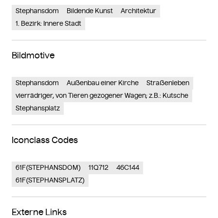
Stephansdom
Bildende Kunst
Architektur
1. Bezirk: Innere Stadt
Bildmotive
Stephansdom
Außenbau einer Kirche
Straßenleben
vierrädriger, von Tieren gezogener Wagen; z.B.: Kutsche
Stephansplatz
Iconclass Codes
61F(STEPHANSDOM)
11Q712
46C144
61F(STEPHANSPLATZ)
Externe Links