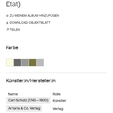
Etat)
ZU MEINEM ALBUM HINZUFÜGEN
DOWNLOAD OBJEKTBLATT
TEILEN
Farbe
Suche Farbe #fdfbde
Suche Farbe #666666
Suche Farbe #989898
Suche Farbe #77733d
Suche Farbe #bababa
Künstler:in/Hersteller:in
Name
Rolle
Carl Schütz (1745—1800)
Künstler
Artaria & Co. Verlag
Verlag