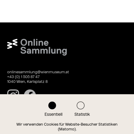
Wien Museum Online Sammlung
onlinesammlung@wienmuseum.at
+43 (0) 1 505 87 47
1040 Wien, Karlsplatz 8
Instagram
Facebook
Essentiell
Statistik
Datenschutz
Impressum
Wir verwenden Cookies für Website-Besucher Statistiken
(Matomo).