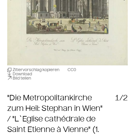
Zitiervorschlag kopieren
CC0
Download
Bild teilen
"Die Metropolitankirche
1/2
zum Heil: Stephan in Wien"
/ "L`Eglise cathédrale de
Saint Etienne à Vienne" (1.