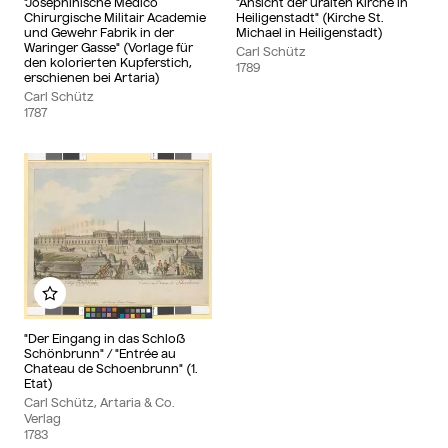
"Josephinische Medico
"Ansicht der uralten Kirche in
Chirurgische Militair Academie
Heiligenstadt" (Kirche St.
und Gewehr Fabrik in der
Michael in Heiligenstadt)
Waringer Gasse" (Vorlage für
Carl Schütz
den kolorierten Kupferstich,
1789
erschienen bei Artaria)
Carl Schütz
1787
Zu meinem Album hinzufügen
"Der Eingang in das Schloß
Schönbrunn" / "Entrée au
Chateau de Schoenbrunn" (1.
Etat)
Carl Schütz, Artaria & Co.
Verlag
1783