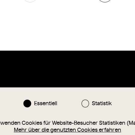
Instagram
Facebook
nlinesammlung@wienmuseum.at
Essentiell
Statistik
3 (0) 1 505 87 47
040 Wien, Karlsplatz 8
rwenden Cookies für Website-Besucher Statistiken (M
Mehr über die genutzten Cookies erfahren