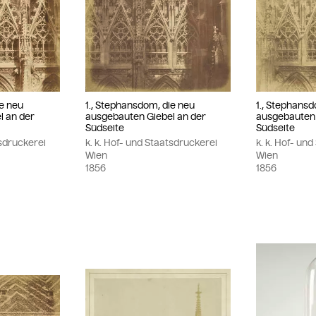
ie neu
1., Stephansdom, die neu
1., Stephansd
l an der
ausgebauten Giebel an der
ausgebauten 
Südseite
Südseite
tsdruckerei
k. k. Hof- und Staatsdruckerei
k. k. Hof- un
Wien
Wien
1856
1856