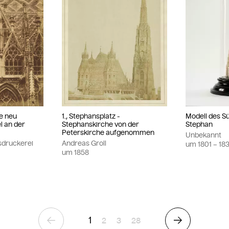
ie neu
1., Stephansplatz -
Modell des S
l an der
Stephanskirche von der
Stephan
Peterskirche aufgenommen
Unbekannt
tsdruckerei
Andreas Groll
um
1801
– 18
um
1858
1
Seite
Seite
Seite
2
3
28
Vorherige Seite
Nächste Sei