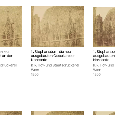
ie neu
1., Stephansdom, die neu
1., Stephansd
l an der
ausgebauten Giebel an der
ausgebauten 
Nordseite
Nordseite
tsdruckerei
k. k. Hof- und Staatsdruckerei
k. k. Hof- un
Wien
Wien
1856
1856