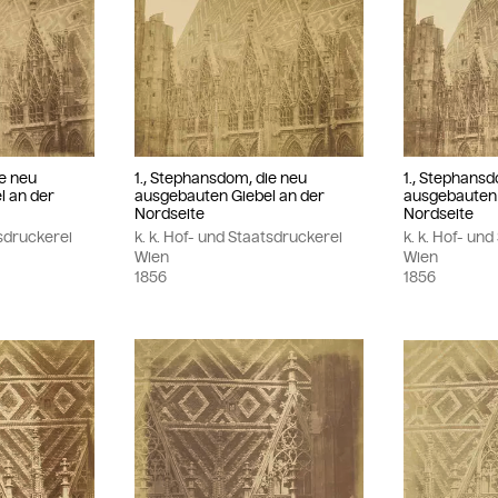
ie neu
1., Stephansdom, die neu
1., Stephansd
l an der
ausgebauten Giebel an der
ausgebauten 
Nordseite
Nordseite
tsdruckerei
k. k. Hof- und Staatsdruckerei
k. k. Hof- un
Wien
Wien
1856
1856