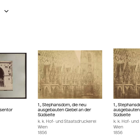
-
1., Stephansdom, die neu
1., Stephansd
sentor
ausgebauten Giebel an der
ausgebauten 
Südseite
Südseite
k. k. Hof- und Staatsdruckerei
k. k. Hof- un
Wien
Wien
1856
1856