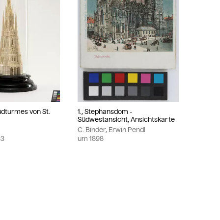
üdturmes von St.
1., Stephansdom -
Südwestansicht, Ansichtskarte
C. Binder, Erwin Pendl
33
um
1898
te