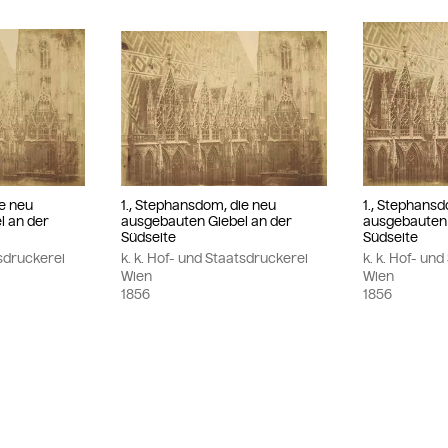
ie neu
1., Stephansdom, die neu
1., Stephansd
l an der
ausgebauten Giebel an der
ausgebauten 
Südseite
Südseite
tsdruckerei
k. k. Hof- und Staatsdruckerei
k. k. Hof- un
Wien
Wien
1856
1856