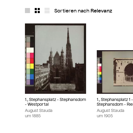
Sortieren nach
Layout 1
Layout 2
Layout 3
1., Stephansplatz - Stephansdom
1., Stephansplatz 1 
- Westportal
Stephansdom - Rie
August Stauda
August Stauda
um
1885
um
1905