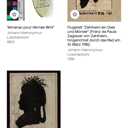
Add to my album
Add to my album
"Almanac pour l'Année 1804"
Flugblatt "Zahlheim ein Dieb
und Mörder" (Franz de Paula
Johann Hieronymus
Zaglauer von Zahlheim,
Löschenkohl
hingerichtet durch das Rad am
1803
10. März 1786)
Johann Hieronymus
Löschenkohl
1786