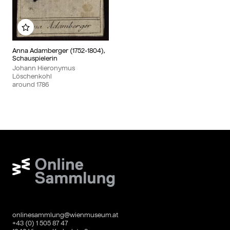
Add to my album
Anna Adamberger (1752-1804),
Schauspielerin
Johann Hieronymus
Löschenkohl
around
1786
Wien Museum Online Sammlung
onlinesammlung@wienmuseum.at
+43 (0) 1 505 87 47