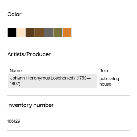
Color
Search Color #000000
Search Color #fee6c7
Search Color #593d1d
Search Color #795025
Search Color #666666
Search Color #77733d
Search Color #d87f2d
Artists/Producer
Name
Role
Johann Hieronymus Löschenkohl (1753—
publishing
1807)
house
Inventory number
186129