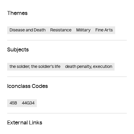
Themes
Disease and Death
Resistance
Military
Fine Arts
Subjects
the soldier; the soldier's life
death penalty, execution
Iconclass Codes
45B
44G34
External Links