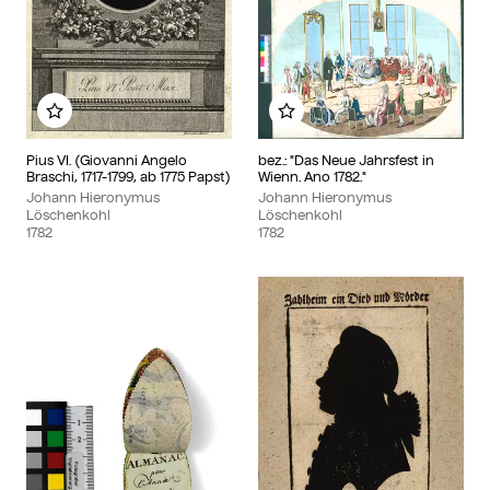
Add to my album
Add to my album
Pius VI. (Giovanni Angelo
bez.: "Das Neue Jahrsfest in
Braschi, 1717-1799, ab 1775 Papst)
Wienn. Ano 1782."
Johann Hieronymus
Johann Hieronymus
Löschenkohl
Löschenkohl
1782
1782