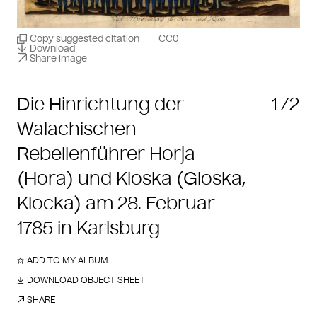
Copy suggested citation
CC0
Download
Share image
Die Hinrichtung der
1/2
Walachischen
Rebellenführer Horja
(Hora) und Kloska (Gloska,
Klocka) am 28. Februar
1785 in Karlsburg
ADD TO MY ALBUM
DOWNLOAD OBJECT SHEET
SHARE