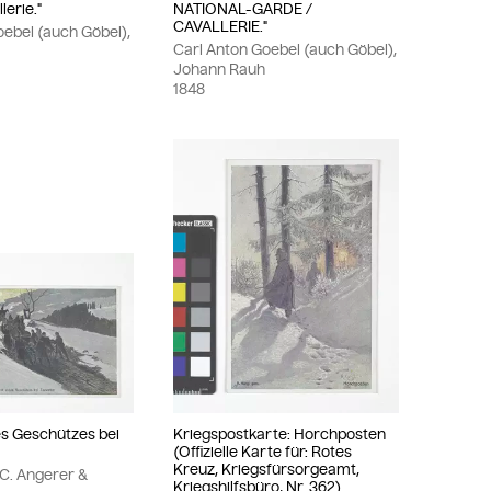
lerie."
NATIONAL-GARDE /
CAVALLERIE."
oebel (auch Göbel),
Carl Anton Goebel (auch Göbel),
Johann Rauh
1848
es Geschützes bei
Kriegspostkarte: Horchposten
(Offizielle Karte für: Rotes
Kreuz, Kriegsfürsorgeamt,
 C. Angerer &
Kriegshilfsbüro, Nr. 362)