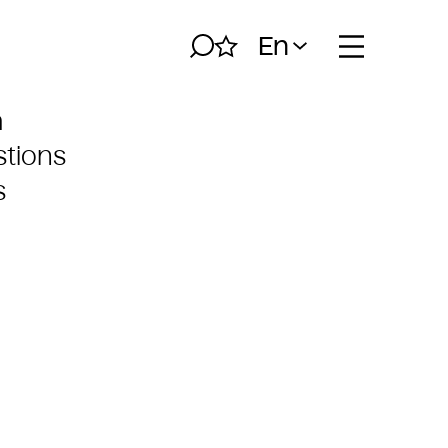
En
Search
My album
Open naviga
h
tions
s