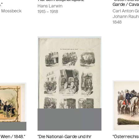
."
Garde / Caval
Hans Larwin
L. Mossbeck
Carl Anton G
1915
– 1918
Johann Rauh
1848
Wien / 1848."
"Die National-Garde und ihr
"Österreichi