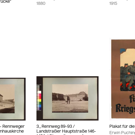
rücke"
1880
1915
 - Rennweger
3., Rennweg 89-93 /
Plakat für di
enhauskirche
Landstraßer Hauptstraße 146-
Erwin Puchin