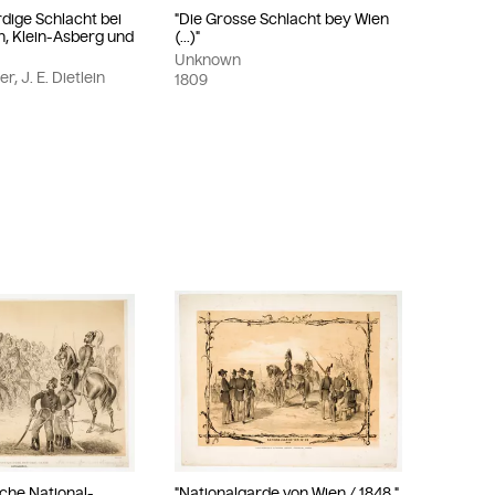
dige Schlacht bei
"Die Grosse Schlacht bey Wien
n, Klein-Asberg und
(...)"
Unknown
r, J. E. Dietlein
1809
sche National-
"Nationalgarde von Wien / 1848."