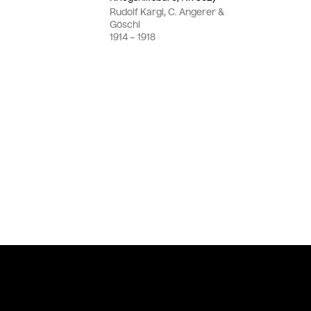
Rudolf Kargl, C. Angerer &
Göschl
1914
– 1918