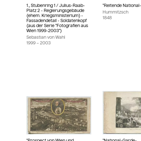
1., Stubenring 1 / Julius-Raab-
"Reitende National
Platz 2 - Regierungsgebäude
Hummitzsch
(ehem. Kriegsministerium) -
1848
Fassadendetail - Soldatenkopf
(aus der Serie "Fotografien aus
Wien 1999-2003")
Sebastian von Wahl
1999
– 2003
"Prospect von Wien und
"National-Garde-