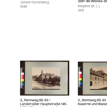
über die Wisloka-B
Johann Schönberg
Kilophot (K. L.)
1848
1915
3., Rennweg 89-93 /
3., Rennweg 89-93
Landstraßer Hauptstraße 146-
Kaserne und Wais