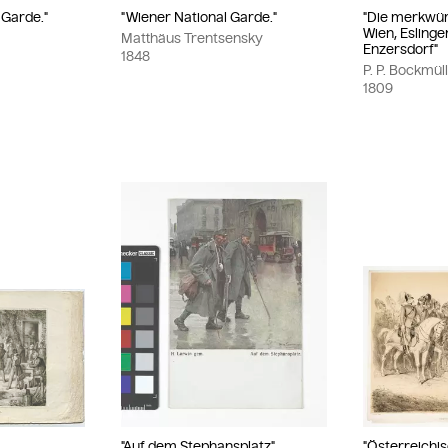
-Garde."
"Wiener National Garde."
"Die merkwür
Wien, Eslinge
Matthäus Trentsensky
Enzersdorf"
1848
P. P. Bockmülle
1809
"Auf dem Stephansplatz"
"Österreichi