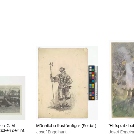
 u. G. M.
Männliche Kostümfigur (Soldat)
"Hilfsplatz b
ücken der Inf.
Josef Engelhart
Josef Engelh