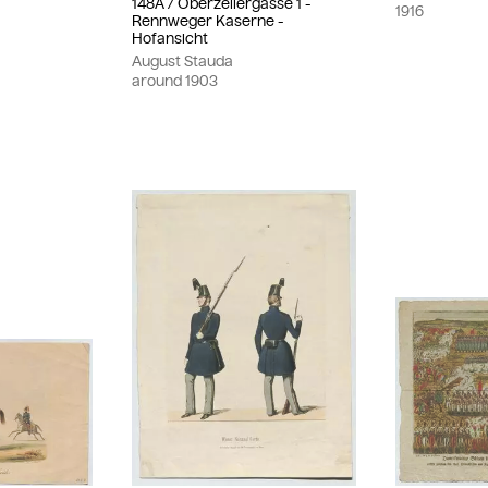
148A / Oberzellergasse 1 -
1916
Rennweger Kaserne -
Hofansicht
August Stauda
around
1903