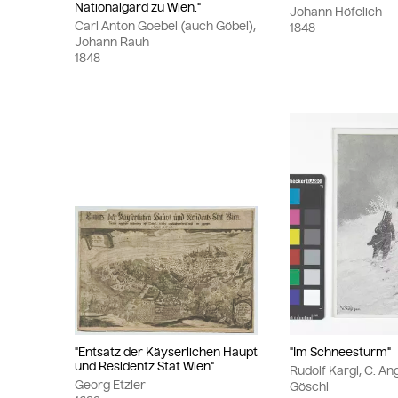
Nationalgard zu Wien."
Johann Höfelich
Carl Anton Goebel (auch Göbel),
1848
Johann Rauh
1848
"Entsatz der Käyserlichen Haupt
"Im Schneesturm"
und Residentz Stat Wien"
Rudolf Kargl, C. An
Georg Etzler
Göschl