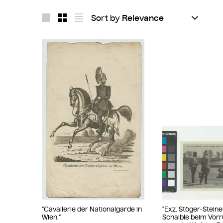
Sort by
Layout 1
Layout 2
Layout 3
"Cavallerie der Nationalgarde in
"Exz. Stöger-Steiner
Wien."
Schaible beim Vorr