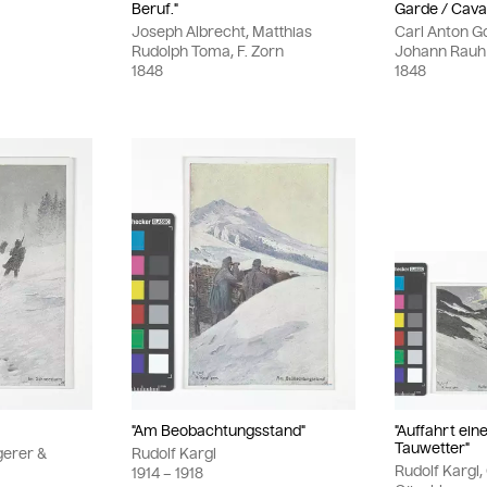
Beruf."
Garde / Caval
Joseph Albrecht, Matthias
Carl Anton G
Rudolph Toma, F. Zorn
Johann Rauh
1848
1848
"Am Beobachtungsstand"
"Auffahrt ein
Tauwetter"
gerer &
Rudolf Kargl
Rudolf Kargl,
1914
– 1918