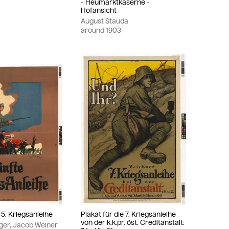
- Heumarktkaserne -
Hofansicht
August Stauda
around
1903
e 5. Kriegsanleihe
Plakat für die 7. Kriegsanleihe
von der k.k.pr. öst. Creditanstalt:
ger, Jacob Weiner