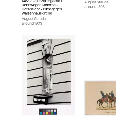
148A / Oberzellergasse 1 -
August Stauda
Rennweger Kaserne -
around
1898
Hofansicht - Blick gegen
Waisenhauskirche
August Stauda
around
1903