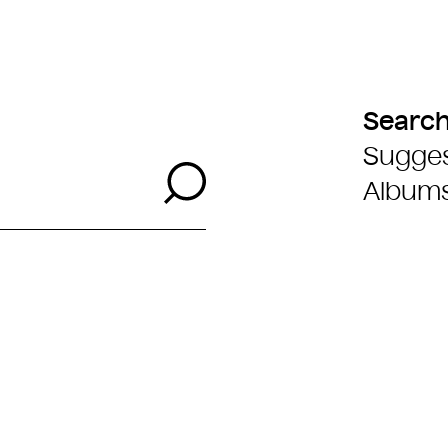
Searc
Sugges
Search
Album
s life Filter