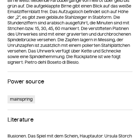
Birne weist fließende Farbübergänge von hellrot über gelb bis
grün auf. Die aufgeklappte Birne gibt einen Blick auf das weiße
Emailziffernblatt frei. Das Aufzugsloch befindet sich auf Höhe
der „2“, es gibt zwei gebläute Stahlzeiger in Stabform. Die
Stundenziffern sind arabisch ausgeführt, die Minuten sind mit
Strichen bzw. 15, 30, 45, 60 markiert. Die verstifteten Platinen
des Uhrwerkes sind mit einer gravierten und durchbrochenen
Spindelbrücke versehen. Die Zapfen lagern in Messing, der
Unruhzapfen ist zusätzlich mit einem polierten Stahlplättchen
versehen. Das Uhrwerk verfügt über Kette und Schnecke
sowie eine Spindelhemmung. Die Rückplatine ist wie folgt
signiert: Pietro dehl Boseto di Blesio.
Power source
mainspring
Literature
Illusionen. Das Spiel mit dem Schein, Hauptautor: Ursula Storch