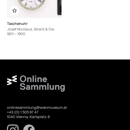
Add to my album
Taschenuhr
Josef Nicolaus, Girard & Cie.
1801
– 1900
Wien Museum Online Sammlung
onlinesammlung@wienmuseum.at
+43 (0) 1 505 87 47
1040 Vienna, Karlsplatz 8
Instagram
Facebook