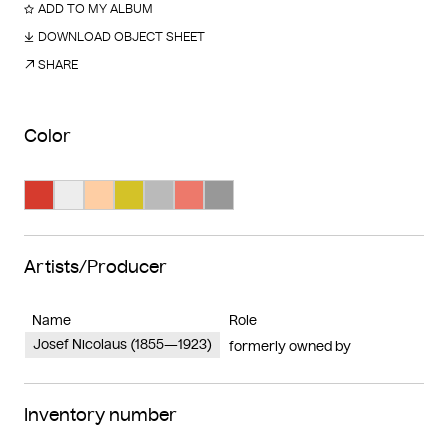
ADD TO MY ALBUM
DOWNLOAD OBJECT SHEET
SHARE
Color
Search Color #d63b2e
Search Color #ededed
Search Color #fecea4
Search Color #d4c228
Search Color #bababa
Search Color #ed796b
Search Color #989898
Artists/Producer
Name
Role
Josef Nicolaus (1855—1923)
formerly owned by
Inventory number