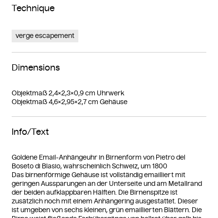
Technique
verge escapement
Dimensions
Objektmaß 2,4×2,3×0,9 cm Uhrwerk
Objektmaß 4,6×2,95×2,7 cm Gehäuse
Info/Text
Goldene Email-Anhängeuhr in Birnenform von Pietro del
Boseto di Blasio, wahrscheinlich Schweiz, um 1800
Das birnenförmige Gehäuse ist vollständig emailliert mit
geringen Aussparungen an der Unterseite und am Metallrand
der beiden aufklappbaren Hälften. Die Birnenspitze ist
zusätzlich noch mit einem Anhängering ausgestattet. Dieser
ist umgeben von sechs kleinen, grün emaillierten Blättern. Die