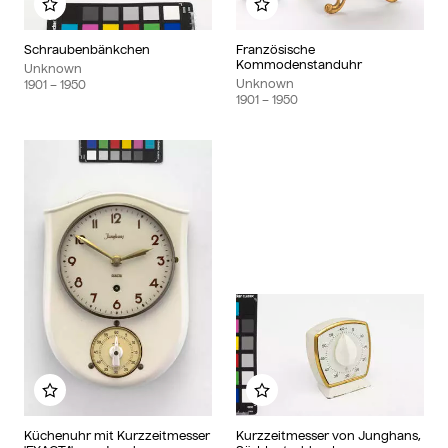
Add to my album
Add to my album
Schraubenbänkchen
Französische
Kommodenstanduhr
Unknown
Unknown
1901
– 1950
1901
– 1950
Add to my album
Add to my album
Küchenuhr mit Kurzzeitmesser
Kurzzeitmesser von Junghans,