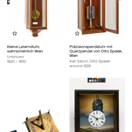
Add to my album
Add to my album
Kleine Laterndluhr,
Präzisionspendeluhr mit
wahrscheinlich Wien
Quarzpendel von Otto Spalek,
Wien
Unknown
Karl Satori, Otto Spalek
1820
– 1850
around
1928