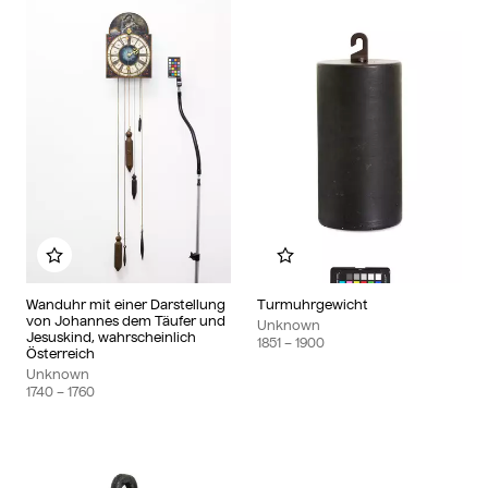
Add to my album
Add to my album
Wanduhr mit einer Darstellung
Turmuhrgewicht
von Johannes dem Täufer und
Unknown
Jesuskind, wahrscheinlich
1851
– 1900
Österreich
Unknown
1740
– 1760