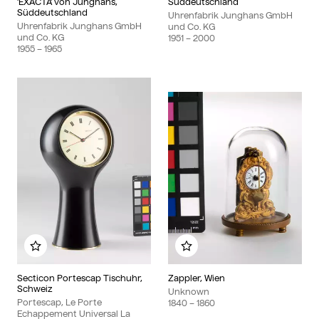
'EXACTA' von Junghans,
Süddeutschland
Süddeutschland
Uhrenfabrik Junghans GmbH
Uhrenfabrik Junghans GmbH
und Co. KG
und Co. KG
1951
– 2000
1955
– 1965
Add to my album
Add to my album
Secticon Portescap Tischuhr,
Zappler, Wien
Schweiz
Unknown
Portescap, Le Porte
1840
– 1860
Echappement Universal La