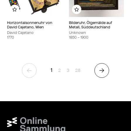
Add to my album
Add to my album
Horizontalsonnenuhr von
Bilderuhr, Ölgemälde auf
David Cajetano, Wien
Metall, Süddeutschland
David Cajetano
Unknown
1770
1850
– 1900
1
Page
Page
Page
2
3
28
Previous Page
Next Page
Wien Museum Online Sammlung