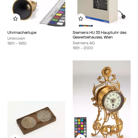
Add to my album
Add to my album
Uhrmacherlupe
Siemens HU 55 Hauptuhr des
Gewerbehauses, Wien
Unknown
Siemens AG
1901
– 1950
1951
– 2000