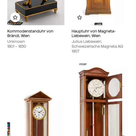
Add to my album
Add to my album
Kommodenstanduhr von
Hauptuhr von Magneta-
Brändl, Wien
Liebewein, Wien
Unknown
Julius Liebewein,
1801
– 1850
Schweizerische Magneta AG
1907