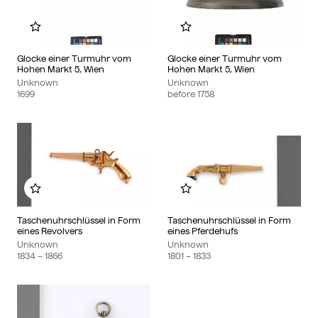
Add to my album
Add to my album
Glocke einer Turmuhr vom
Glocke einer Turmuhr vom
Hohen Markt 5, Wien
Hohen Markt 5, Wien
Unknown
Unknown
1699
before
1758
Add to my album
Add to my album
Taschenuhrschlüssel in Form
Taschenuhrschlüssel in Form
eines Revolvers
eines Pferdehufs
Unknown
Unknown
1834
– 1866
1801
– 1833