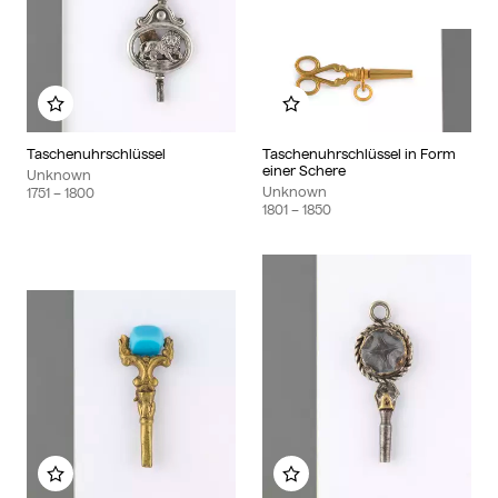
Add to my album
Add to my album
Taschenuhrschlüssel
Taschenuhrschlüssel in Form
einer Schere
Unknown
Unknown
1751
– 1800
1801
– 1850
Add to my album
Add to my album