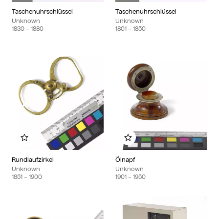
Taschenuhrschlüssel
Taschenuhrschlüssel
Unknown
Unknown
1830
– 1880
1801
– 1850
Add to my album
Add to my album
Rundlaufzirkel
Ölnapf
Unknown
Unknown
1851
– 1900
1901
– 1950