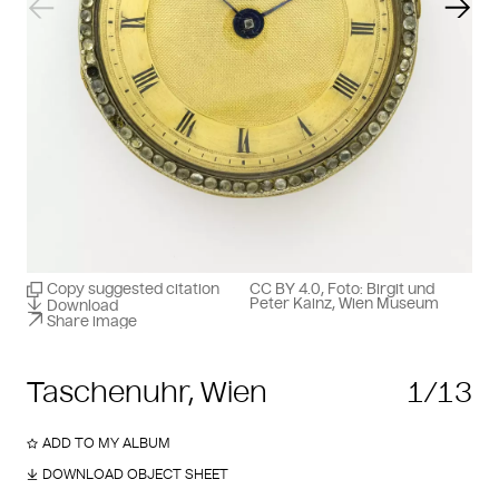
Previous slide
Next
Copy suggested citation
CC BY 4.0, Foto: Birgit und
Peter Kainz, Wien Museum
Download
Share image
Taschenuhr, Wien
1/13
ADD TO MY ALBUM
DOWNLOAD OBJECT SHEET