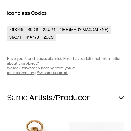
Iconclass Codes
41D266
49D11
23U24
11HH(MARY MAGDALENE)
31A511
41A773
25G3
Have you found a possible mistake or have additional information
about this object?
We look forward to hearing from you at:
onlinesammlung@wienmuseum.at
Same