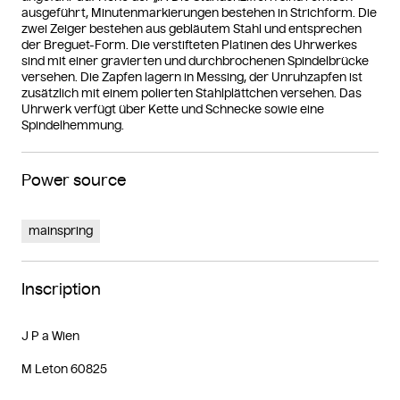
ausgeführt, Minutenmarkierungen bestehen in Strichform. Die
zwei Zeiger bestehen aus gebläutem Stahl und entsprechen
der Breguet-Form. Die verstifteten Platinen des Uhrwerkes
sind mit einer gravierten und durchbrochenen Spindelbrücke
versehen. Die Zapfen lagern in Messing, der Unruhzapfen ist
zusätzlich mit einem polierten Stahlplättchen versehen. Das
Uhrwerk verfügt über Kette und Schnecke sowie eine
Spindelhemmung.
Power source
mainspring
Inscription
J P a Wien
M Leton 60825