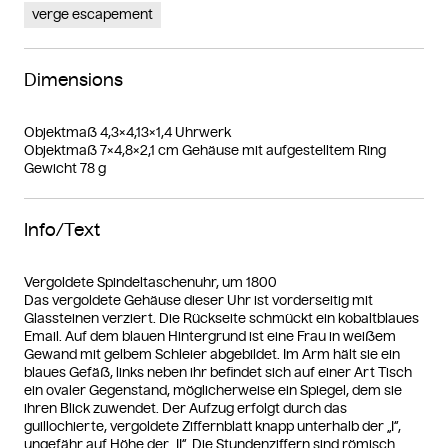
verge escapement
Dimensions
Objektmaß 4,3×4,13×1,4 Uhrwerk
Objektmaß 7×4,8×2,1 cm Gehäuse mit aufgestelltem Ring
Gewicht 78 g
Info/Text
Vergoldete Spindeltaschenuhr, um 1800
Das vergoldete Gehäuse dieser Uhr ist vorderseitig mit
Glassteinen verziert. Die Rückseite schmückt ein kobaltblaues
Email. Auf dem blauen Hintergrund ist eine Frau in weißem
Gewand mit gelbem Schleier abgebildet. Im Arm hält sie ein
blaues Gefäß, links neben ihr befindet sich auf einer Art Tisch
ein ovaler Gegenstand, möglicherweise ein Spiegel, dem sie
ihren Blick zuwendet. Der Aufzug erfolgt durch das
guillochierte, vergoldete Ziffernblatt knapp unterhalb der „I“,
ungefähr auf Höhe der „II“. Die Stundenziffern sind römisch