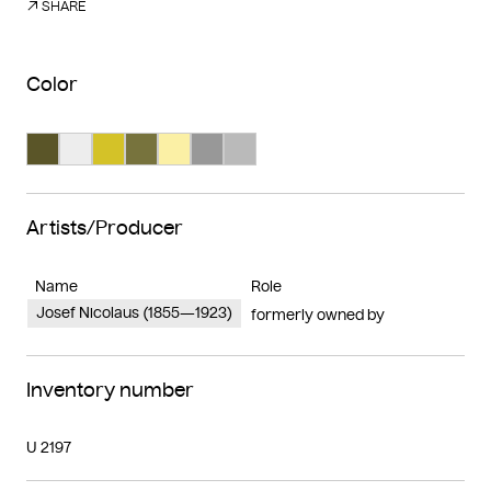
SHARE
Color
Search Color #5a5528
Search Color #ededed
Search Color #d4c228
Search Color #77733d
Search Color #fbf0a5
Search Color #989898
Search Color #bababa
Artists/Producer
Name
Role
Josef Nicolaus (1855—1923)
formerly owned by
Inventory number
U 2197