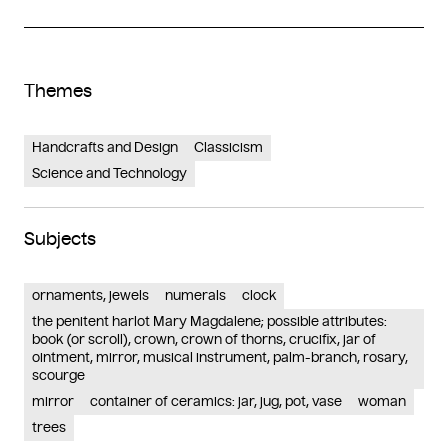
Themes
Handcrafts and Design
Classicism
Science and Technology
Subjects
ornaments, jewels
numerals
clock
the penitent harlot Mary Magdalene; possible attributes:
book (or scroll), crown, crown of thorns, crucifix, jar of
ointment, mirror, musical instrument, palm-branch, rosary,
scourge
mirror
container of ceramics: jar, jug, pot, vase
woman
trees