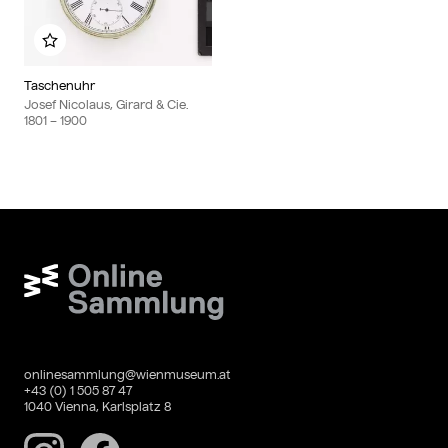
Add to my album
Taschenuhr
Josef Nicolaus, Girard & Cie.
1801
– 1900
Wien Museum Online Sammlung
onlinesammlung@wienmuseum.at
+43 (0) 1 505 87 47
1040 Vienna, Karlsplatz 8
Instagram
Facebook