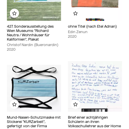
Add to my album
Add to my album
427. Sonderausstellung des
ohne Titel (nach Etel Adnan)
Wien Museums: "Richard
Edin Zenun
Neutra / Wohnhäuser für
2020
Kalifornien", Plakat
Christof Nardin (Bueronardin)
2020
Add to my album
Add to my album
Mund-Nasen-Schutzmaske mit
Brief einer achtjährigen
Stickerei "KURZarbeit",
Schülerin an ihren
gefertigt von der Firma
Volksschullehrer aus der Home