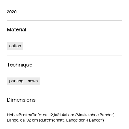
2020
Material
cotton
Technique
printing
sewn
Dimensions
Höhe×Breite×Tiefe: ca. 12,1×21,4×1 cm (Maske ohne Bänder)
Länge: ca. 32 cm (durchschnittl. Länge der 4 Bänder)