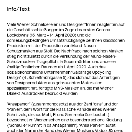
Info/Text
Viele Wiener Schneidereien und Designer*innen reagierten auf
die Geschäftsschließungen im Zuge des ersten Corona-
Lockdowns (16. März - 14. April 2020) und die
schließungsbedingten Umsatzrückgänge bei ihren klassischen
Produkten mit der Produktion von Mund-Nasen-
Schutzmasken aus Stoff. Die Nachfrage nach solchen Masken
stieg nicht zuletzt durch die Verkündung der Mund-Nasen-
Schutzmasken-Tragepflicht in Supermärkten und anderen
(halb)öffentlichen Räumen ab 1. April 2020. Auch das
sozialökonomische Unternehmen “Gabarage Upcycling
Design” (4., Schleifmühlgasse 6), das sich auf das Anfertigen
von Designprodukten aus gebrauchten Materialien
spezialisiert hat, fertigte MNS-Masken an, die mit Wiener
Dialekt-Ausdrücken bedruckt wurden.
“Ansapanier” (zusammengesetzt aus der Zahl “eins” und der
“Panier”, dem Wort für die klassische Panade eines Wiener
Schnitzels, die aus Mehl, Ei und Semmelbrösel besteht)
bezeichnet im Wienerischen eine besonders schöne Kleidung
(“Schau, er kummt in da Ansapanier!”); “Ansa Panier” lautet
auch der Name der Band des Wiener Musikers Vodoo Jürgens.