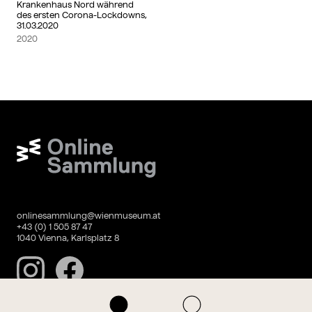
Krankenhaus Nord während
des ersten Corona-Lockdowns,
31.03.2020
2020
Wien Museum Online Sammlung
onlinesammlung@wienmuseum.at
+43 (0) 1 505 87 47
1040 Vienna, Karlsplatz 8
Instagram
Facebook