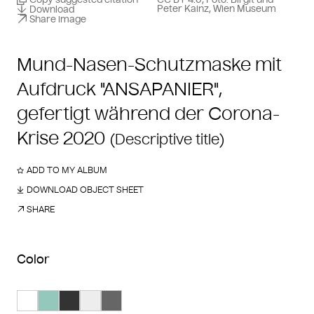
Peter Kainz, Wien Museum
Download
Share image
Mund-Nasen-Schutzmaske mit
Aufdruck "ANSAPANIER",
gefertigt während der Corona-
Krise 2020
(Descriptive title)
ADD TO MY ALBUM
DOWNLOAD OBJECT SHEET
SHARE
Color
Search Color #ffffff
Search Color #94c8bd
Search Color #333333
Search Color #ededed
Search Color #666666