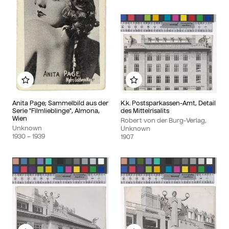
Add to my album
Add to my album
Anita Page; Sammelbild aus der
K.k. Postsparkassen-Amt, Detail
Serie "Filmlieblinge", Almona,
des Mittelrisalits
Wien
Robert von der Burg-Verlag,
Unknown
Unknown
1930
– 1939
1907