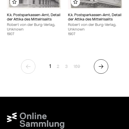
Add to my album
Add to my album
K.k. Postsparkassen-Amt, Detail
K.k. Postsparkassen-Amt, Detail
der Attika des Mittelrisalits
der Attika des Mittelrisalits
Robert von der Burg-Verlag,
Robert von der Burg-Verlag,
Unknown
Unknown
1907
1907
1
Page
Page
Page
2
3
169
Previous Page
Next Page
Wien Museum Online Sammlung