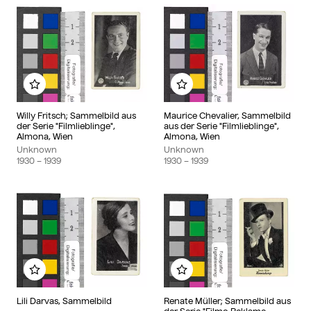
Add to my album
Add to my album
Willy Fritsch; Sammelbild aus
Maurice Chevalier, Sammelbild
der Serie "Filmlieblinge",
aus der Serie "Filmlieblinge",
Almona, Wien
Almona, Wien
Unknown
Unknown
1930
– 1939
1930
– 1939
Add to my album
Add to my album
Lili Darvas, Sammelbild
Renate Müller; Sammelbild aus