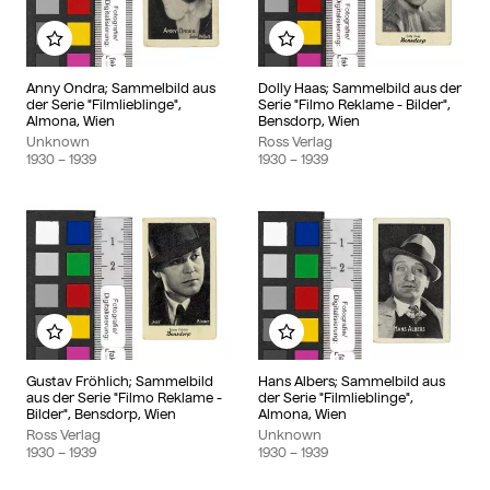
Add to my album
Add to my album
Anny Ondra; Sammelbild aus
Dolly Haas; Sammelbild aus der
der Serie "Filmlieblinge",
Serie "Filmo Reklame - Bilder",
Almona, Wien
Bensdorp, Wien
Unknown
Ross Verlag
1930
– 1939
1930
– 1939
Add to my album
Add to my album
Gustav Fröhlich; Sammelbild
Hans Albers; Sammelbild aus
aus der Serie "Filmo Reklame -
der Serie "Filmlieblinge",
Bilder", Bensdorp, Wien
Almona, Wien
Ross Verlag
Unknown
1930
– 1939
1930
– 1939