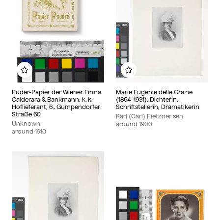
Add to my album
Add to my album
Puder-Papier der Wiener Firma
Marie Eugenie delle Grazie
Calderara & Bankmann, k. k.
(1864-1931), Dichterin,
Hoflieferant, 6., Gumpendorfer
Schriftstellerin, Dramatikerin
Straße 60
Karl (Carl) Pietzner sen.
Unknown
around
1900
around
1910