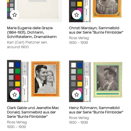
Add to my album
Add to my album
Marie Eugenie delle Grazie
Christl Mardayn; Sammelbild
(1864-1931), Dichterin,
aus der Serie "Bunte Filmbilder"
Schriftstellerin, Dramatikerin
Ross Verlag
Karl (Carl) Pietzner sen.
1930
– 1939
around
1900
Add to my album
Add to my album
Clark Gable und Jeanette Mac
Heinz Rühmann; Sammelbild
Donald; Sammelbild aus der
aus der Serie "Bunte Filmbilder"
Serie "Bunte Filmbilder"
Ross Verlag
Ross Verlag
1930
– 1939
1930
– 1939