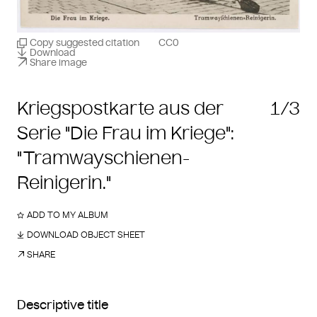
Copy suggested citation
CC0
Download
Share image
Kriegspostkarte aus der
1/3
Serie "Die Frau im Kriege":
"Tramwayschienen-
Reinigerin."
ADD TO MY ALBUM
DOWNLOAD OBJECT SHEET
SHARE
Descriptive title