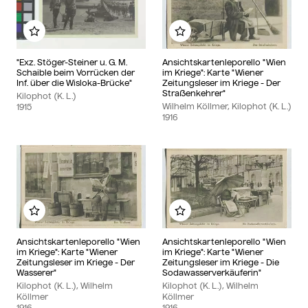
Add to my album
Add to my album
"Exz. Stöger-Steiner u. G. M.
Ansichtskartenleporello "Wien
Schaible beim Vorrücken der
im Kriege": Karte "Wiener
Inf. über die Wisloka-Brücke"
Zeitungsleser im Kriege - Der
Straßenkehrer"
Kilophot (K. L.)
Wilhelm Köllmer, Kilophot (K. L.)
1915
1916
Add to my album
Add to my album
Ansichtskartenleporello "Wien
Ansichtskartenleporello "Wien
im Kriege": Karte "Wiener
im Kriege": Karte "Wiener
Zeitungsleser im Kriege - Der
Zeitungsleser im Kriege - Die
Wasserer"
Sodawasserverkäuferin"
Kilophot (K. L.), Wilhelm
Kilophot (K. L.), Wilhelm
Köllmer
Köllmer
1916
1916