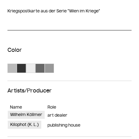
Kriegspostkarte aus der Serie "Wien im Kriege"
Color
Search Color #bababa
Search Color #333333
Search Color #ededed
Search Color #666666
Search Color #989898
Artists/Producer
Name
Role
Wilhelm Köllmer
art dealer
Kilophot (K. L.)
publishing house