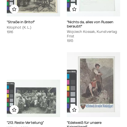
Add to my album
Add to my album
"Straße in Britof"
"Nichts da, alles von Russen
beraubt!"
Kilophot (K. L.)
Wojciech Kossak, Kunstverlag
1916
Frist
1915
Add to my album
Add to my album
"213. Reste-Verteilung"
"Edelweiß für unsere
Kaiserjäger!"