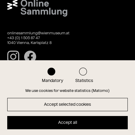
Wien Museum Online Sammlung
onlinesammlung@wienmuseum.at
+43 (0) 1 505 87 47
1040 Vienna, Karlsplatz 8
Instagram
Facebook
Mandatory
Statistics
Data privacy
Imprint
We use cookies for website statistics (Matomo)
Accept selected cookies
Magazin
Accept all
Hauptseite