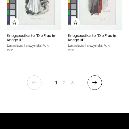
Add to my album
Add to my album
Kriegspostkarte: "Die Frau im
Kriegspostkarte: "Die Frau im
Kriege. II."
Kriege. III."
Ladislaus Tuszynski, A. F.
Ladislaus Tuszynski, A. F.
1915
1915
1
Page
Page
2
3
Previous Page
Next Page