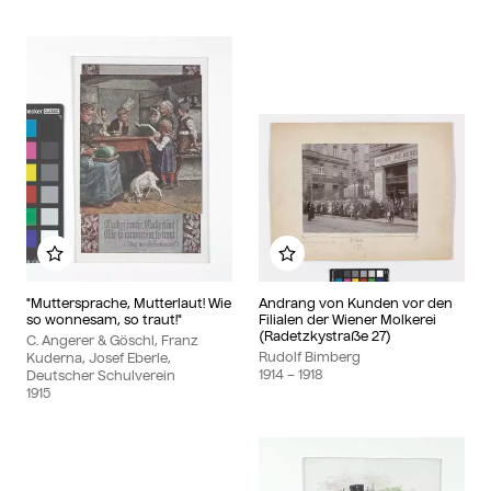
Add to my album
Add to my album
"Muttersprache, Mutterlaut! Wie
Andrang von Kunden vor den
so wonnesam, so traut!"
Filialen der Wiener Molkerei
(Radetzkystraße 27)
C. Angerer & Göschl, Franz
Rudolf Bimberg
Kuderna, Josef Eberle,
1914
– 1918
Deutscher Schulverein
1915