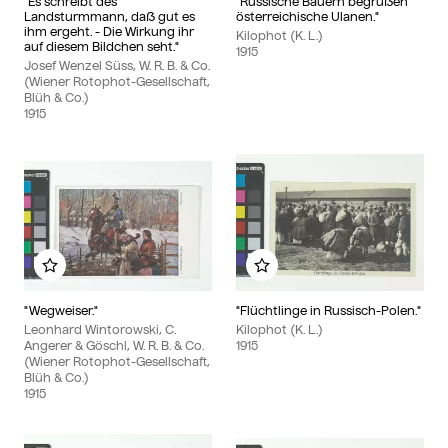
"Es schreibt des
"Russische Bauern begrüßen
Landsturmmann, daß gut es
österreichische Ulanen."
ihm ergeht. - Die Wirkung ihr
Kilophot (K. L.)
auf diesem Bildchen seht."
1915
Josef Wenzel Süss, W. R. B. & Co.
(Wiener Rotophot-Gesellschaft,
Blüh & Co.)
1915
Add to my album
Add to my album
"Wegweiser."
"Flüchtlinge in Russisch-Polen."
Leonhard Wintorowski, C.
Kilophot (K. L.)
Angerer & Göschl, W. R. B. & Co.
1915
(Wiener Rotophot-Gesellschaft,
Blüh & Co.)
1915