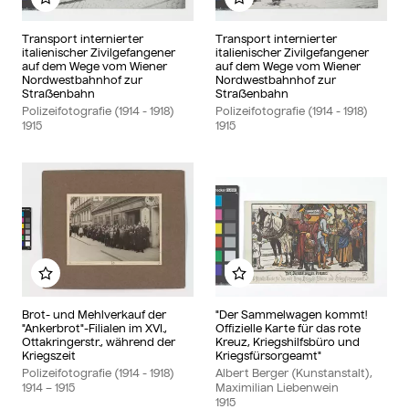
Add to my album
Add to my album
Transport internierter
Transport internierter
italienischer Zivilgefangener
italienischer Zivilgefangener
auf dem Wege vom Wiener
auf dem Wege vom Wiener
Nordwestbahnhof zur
Nordwestbahnhof zur
Straßenbahn
Straßenbahn
Polizeifotografie (1914 - 1918)
Polizeifotografie (1914 - 1918)
1915
1915
Add to my album
Add to my album
Brot- und Mehlverkauf der
"Der Sammelwagen kommt!
"Ankerbrot"-Filialen im XVI.,
Offizielle Karte für das rote
Ottakringerstr., während der
Kreuz, Kriegshilfsbüro und
Kriegszeit
Kriegsfürsorgeamt"
Polizeifotografie (1914 - 1918)
Albert Berger (Kunstanstalt),
1914
– 1915
Maximilian Liebenwein
1915