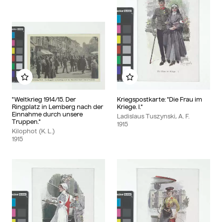
Add to my album
Add to my album
"Weltkrieg 1914/15. Der
Kriegspostkarte: "Die Frau im
Ringplatz in Lemberg nach der
Kriege. I."
Einnahme durch unsere
Ladislaus Tuszynski, A. F.
Truppen."
1915
Kilophot (K. L.)
1915