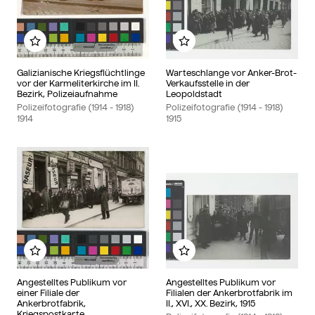
Add to my album
Add to my album
Galizianische Kriegsflüchtlinge
Warteschlange vor Anker-Brot-
vor der Karmeliterkirche im II.
Verkaufsstelle in der
Bezirk, Polizeiaufnahme
Leopoldstadt
Polizeifotografie (1914 - 1918)
Polizeifotografie (1914 - 1918)
1914
1915
Add to my album
Add to my album
Angestelltes Publikum vor
Angestelltes Publikum vor
einer Filiale der
Filialen der Ankerbrotfabrik im
Ankerbrotfabrik,
II., XVI., XX. Bezirk, 1915
Kriegspostkarte