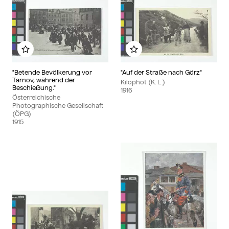
Add to my album
Add to my album
"Betende Bevölkerung vor
"Auf der Straße nach Görz"
Tarnov, während der
Kilophot (K. L.)
Beschießung."
1916
Österreichische
Photographische Gesellschaft
(ÖPG)
1915