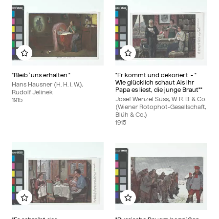
Add to my album
Add to my album
"Bleib`uns erhalten."
"Er kommt und dekoriert. - ".
Wie glücklich schaut Als ihr
Hans Hausner (H. H. i. W.),
Papa es liest, die junge Braut""
Rudolf Jelinek
Josef Wenzel Süss, W. R. B. & Co.
1915
(Wiener Rotophot-Gesellschaft,
Blüh & Co.)
1915
Add to my album
Add to my album