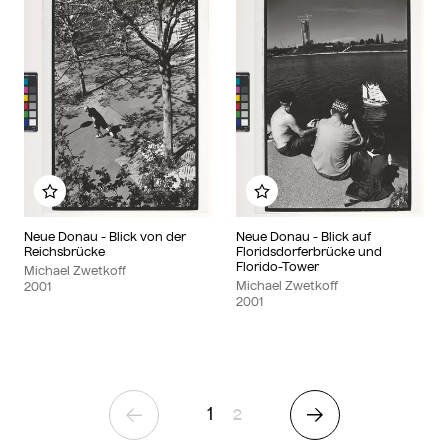
Zu meinem Album hinzufügen
Zu meinem Album hinzu
Neue Donau - Blick von der
Neue Donau - Blick auf
Reichsbrücke
Floridsdorferbrücke und
Florido-Tower
Michael Zwetkoff
Michael Zwetkoff
2001
2001
1
Seite
2
Vorherige Seite
Nächste Seite