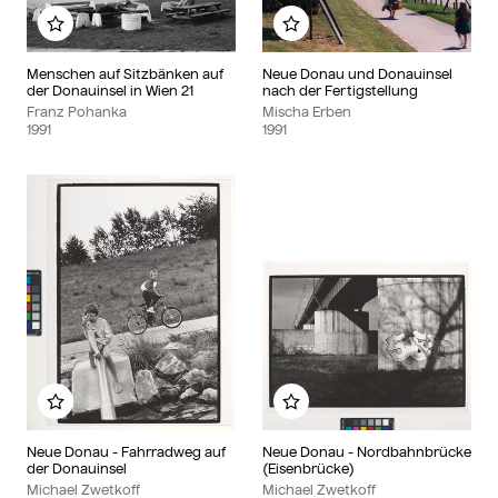
Zu meinem Album hinzufügen
Zu meinem Album hinzu
Menschen auf Sitzbänken auf
Neue Donau und Donauinsel
der Donauinsel in Wien 21
nach der Fertigstellung
Franz Pohanka
Mischa Erben
1991
1991
Zu meinem Album hinzufügen
Zu meinem Album hinzu
Neue Donau - Fahrradweg auf
Neue Donau - Nordbahnbrücke
der Donauinsel
(Eisenbrücke)
Michael Zwetkoff
Michael Zwetkoff