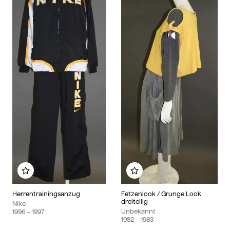
Zu meinem Album hinzufügen
Zu meinem Album hinzu
Herrentrainingsanzug
Fetzenlook / Grunge Look
dreiteilig
Nike
Unbekannt
1996
– 1997
1982
– 1983