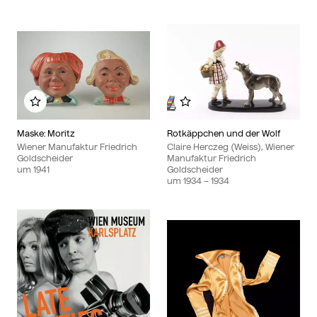
Zu meinem Album hinzufügen
Zu meinem Album hinzu
Maske: Moritz
Rotkäppchen und der Wolf
Wiener Manufaktur Friedrich
Claire Herczeg (Weiss), Wiener
Goldscheider
Manufaktur Friedrich
um
1941
Goldscheider
um
1934
– 1934