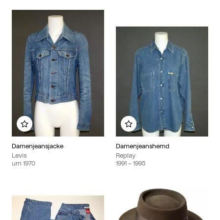
Zu meinem Album hinzufügen
Zu meinem Album hinzu
Damenjeansjacke
Damenjeanshemd
Levis
Replay
um
1970
1991
– 1995