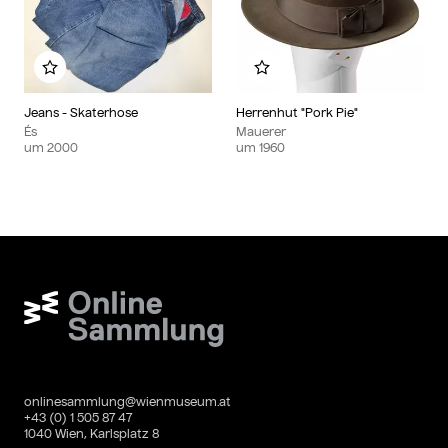
Zu meinem Album hinzufügen
Zu meinem Album hinzu
Jeans - Skaterhose
Herrenhut "Pork Pie"
És
Mauerer
um
2000
um
1960
Wien Museum Online Sammlung
onlinesammlung@wienmuseum.at
+43 (0) 1 505 87 47
1040 Wien, Karlsplatz 8