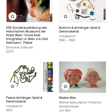
Zu meinem Album hinzufügen
Zu meinem Album hinzu
259. Sonderausstellung des
Buttons & Anhänger: Spiel &
Historischen Museums der
Denkmaterial
Stadt Wien: "Coole Kids
Unbekannt
fotografiert in Wien von Didi
1980
– 1990
Sattmann", Plakat
Elmecker & Reuter
2000
Zu meinem Album hinzufügen
Zu meinem Album hinzu
Peace-Anhänger: Spiel &
Maske: Max
Denkmaterial
Wiener Manufaktur Friedrich
Unbekannt
Goldscheider
1970
um
1941