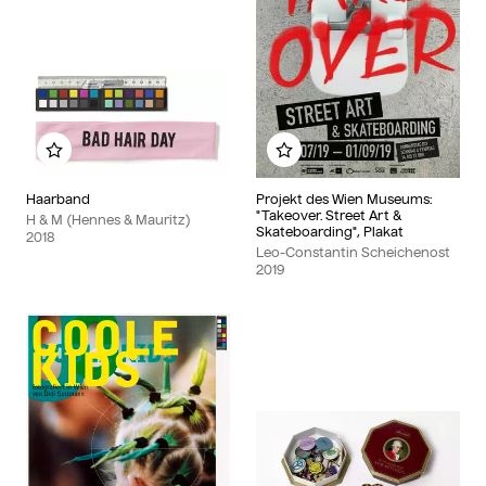
Zu meinem Album hinzufügen
Zu meinem Album hinzu
Haarband
Projekt des Wien Museums:
"Takeover. Street Art &
H & M (Hennes & Mauritz)
Skateboarding", Plakat
2018
Leo-Constantin Scheichenost
2019