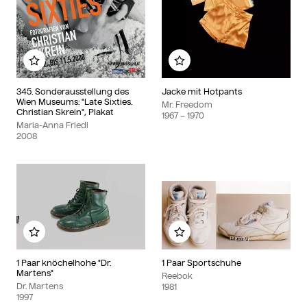
Zu meinem Album hinzufügen
Zu meinem Album hinzu
345. Sonderausstellung des
Jacke mit Hotpants
Wien Museums: "Late Sixties.
Mr. Freedom
Christian Skrein", Plakat
1967
– 1970
Maria-Anna Friedl
2008
Zu meinem Album hinzufügen
Zu meinem Album hinzu
1 Paar knöchelhohe "Dr.
1 Paar Sportschuhe
Martens"
Reebok
Dr. Martens
1981
1997