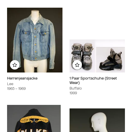
Zu meinem Album hinzufügen
Zu meinem Album hinzu
Herrenjeansjacke
1 Paar Sportschuhe (Street
Wear)
Lee
Buffalo
1965
– 1969
1999