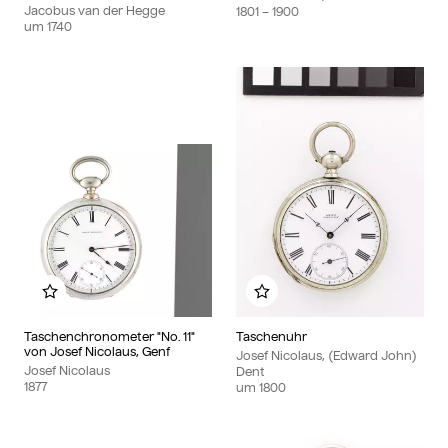
Jacobus van der Hegge
1801
– 1900
um
1740
Zu meinem Album hinzufügen
Zu meinem Album hinzu
Taschenchronometer "No. 11"
Taschenuhr
von Josef Nicolaus, Genf
Josef Nicolaus, (Edward John)
Josef Nicolaus
Dent
1877
um
1800