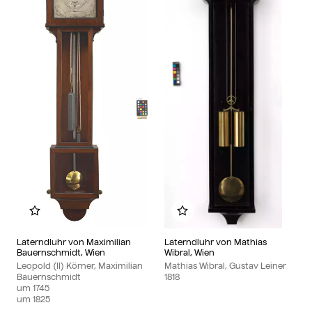
Zu meinem Album hinzufügen
Zu meinem Album hinzu
Laterndluhr von Maximilian
Laterndluhr von Mathias
Bauernschmidt, Wien
Wibral, Wien
Leopold (II) Körner, Maximilian
Mathias Wibral, Gustav Leiner
Bauernschmidt
1818
um
1745
um
1825