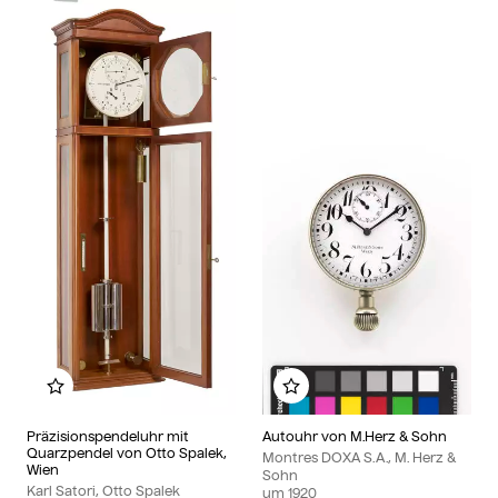
Zu meinem Album hinzufügen
Zu meinem Album hinzu
Präzisionspendeluhr mit
Autouhr von M.Herz & Sohn
Quarzpendel von Otto Spalek,
Montres DOXA S.A., M. Herz &
Wien
Sohn
Karl Satori, Otto Spalek
um
1920