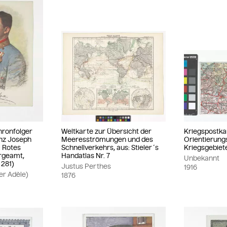
hronfolger
Weltkarte zur Übersicht der
Kriegspostka
anz Joseph
Meeresströmungen und des
Orientierungs
r: Rotes
Schnellverkehrs, aus: Stieler´s
Kriegsgebiete
orgeamt,
Handatlas Nr. 7
Unbekannt
 281)
Justus Perthes
1916
ier Adèle)
1876