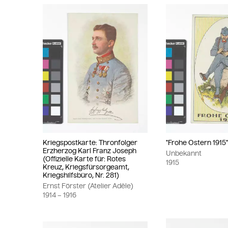
Kriegspostkarte: Thronfolger
"Frohe Ostern 1915
Erzherzog Karl Franz Joseph
Unbekannt
(Offizielle Karte für: Rotes
1915
Kreuz, Kriegsfürsorgeamt,
Kriegshilfsbüro, Nr. 281)
Ernst Förster (Atelier Adèle)
1914
– 1916