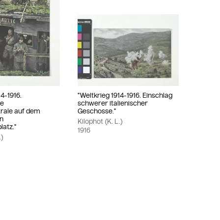
14-1916.
"Weltkrieg 1914-1916. Einschlag
re
schwerer italienischer
rale auf dem
Geschosse."
en
Kilophot (K. L.)
latz."
1916
.)
te