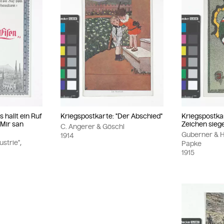
 hallt ein Ruf
Kriegspostkarte: "Der Abschied"
Kriegspostkar
Mir san
Zeichen siege
C. Angerer & Göschl
Guberner & H
1914
strie",
Papke
1915