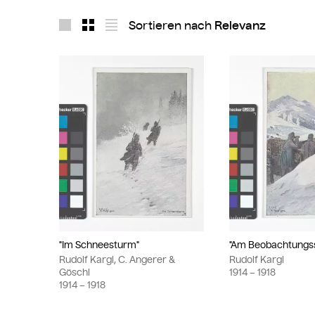
Sortieren nach
Layout 1
Layout 2
Layout 3
"Im Schneesturm"
"Am Beobachtungs
Rudolf Kargl, C. Angerer &
Rudolf Kargl
Göschl
1914
– 1918
1914
– 1918