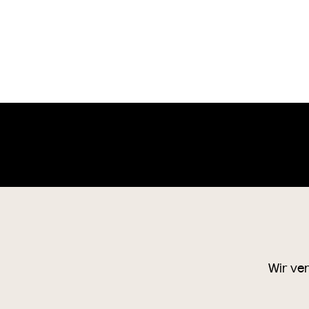
Wien Museum Online Sammlung
o
+4
1
Wir ve