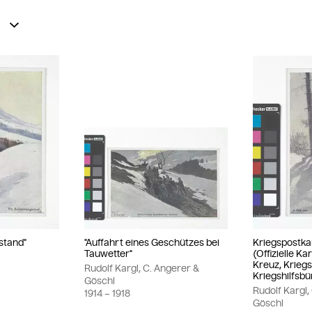
stand"
"Auffahrt eines Geschützes bei
Kriegspostka
Tauwetter"
(Offizielle Ka
Kreuz, Krieg
Rudolf Kargl, C. Angerer &
Kriegshilfsbü
Göschl
Rudolf Kargl,
1914
– 1918
Göschl