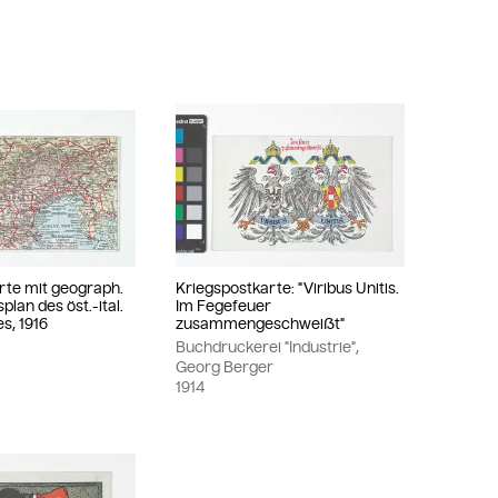
rte mit geograph.
Kriegspostkarte: "Viribus Unitis.
plan des öst.-ital.
Im Fegefeuer
s, 1916
zusammengeschweißt"
Buchdruckerei "Industrie",
Georg Berger
1914