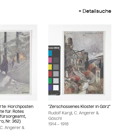
Detailsuche
rte: Horchposten
"Zerschossenes Kloster in Görz"
rte für: Rotes
Rudolf Kargl, C. Angerer &
sfürsorgeamt,
Göschl
ro, Nr. 362)
1914
– 1918
 C. Angerer &