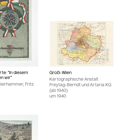
te: "In diesem
Groß-Wien
n wir"
Kartographische Anstalt
ierhammer, Fritz
Freytag-Berndt und Artaria KG
(ab 1940)
um
1940