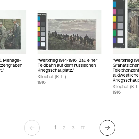
16. Menage-
"Weltkrieg 1914-1916. Bau einer
"Weltkrieg 19
ützengraben
Feldbahn auf dem russischen
Granatsiche
t."
Kriegsschauplatz."
Telephonzent
südwestlich
Kilophot (K. L.)
Kriegsschaup
1916
Kilophot (K. L
1916
1
Seite
Seite
Seite
2
3
17
Vorherige Seite
Nächste Sei