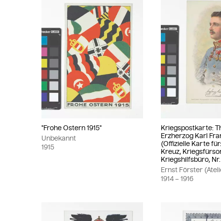
"Frohe Ostern 1915"
Kriegspostkarte: T
Erzherzog Karl Fr
Unbekannt
(Offizielle Karte fü
1915
Kreuz, Kriegsfürs
Kriegshilfsbüro, Nr.
Ernst Förster (Atel
1914
– 1916