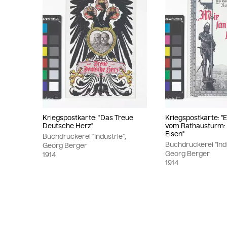
Kriegspostkarte: "Das Treue
Kriegspostkarte: "Es
Deutsche Herz"
vom Rathausturm: 
Eisen"
Buchdruckerei "Industrie",
Buchdruckerei "Indu
Georg Berger
Georg Berger
1914
1914