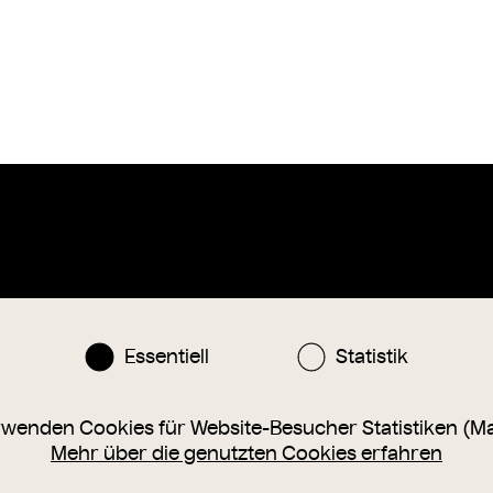
Instagram
Facebook
nlinesammlung@wienmuseum.at
Essentiell
Statistik
3 (0) 1 505 87 47
040 Wien, Karlsplatz 8
rwenden Cookies für Website-Besucher Statistiken (M
Mehr über die genutzten Cookies erfahren