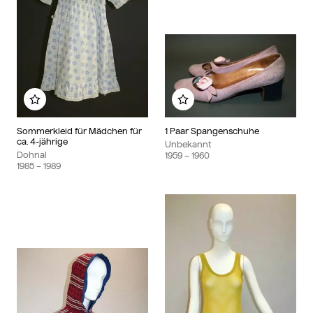
Zu meinem Album hinzufügen
Zu meinem Album hinzu
Sommerkleid für Mädchen für
1 Paar Spangenschuhe
ca. 4-jährige
Unbekannt
Dohnal
1959
– 1960
1985
– 1989