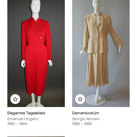
Zu meinem Album hinzufügen
Zu meinem Album hinzu
Elegantes Tageskleid
Damenkostüm
Emanuel Ungaro
Giorgio Armani
1980
– 1984
1980
– 1985