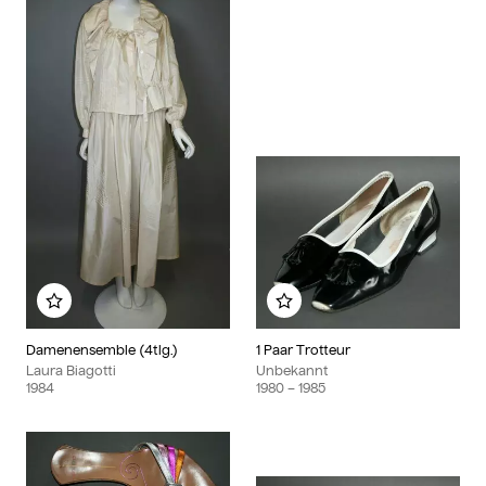
Zu meinem Album hinzufügen
Zu meinem Album hinzu
Damenensemble (4tlg.)
1 Paar Trotteur
Laura Biagotti
Unbekannt
1984
1980
– 1985