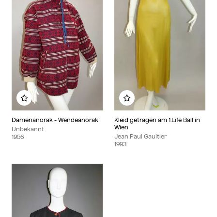
Zu meinem Album hinzufügen
Zu meinem Album hinzu
Damenanorak - Wendeanorak
Kleid getragen am 1.Life Ball in
Wien
Unbekannt
Jean Paul Gaultier
1956
1993