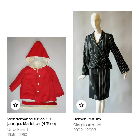
Zu meinem Album hinzufügen
Zu meinem Album hinzu
Wendemantel für ca. 2-3
Damenkostüm
jähriges Mädchen (4 Teile)
Giorgio Armani
Unbekannt
2002
– 2003
1959
– 1960