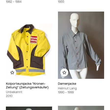
1982
– 1984
1955
Zu meinem Album hinzufügen
Zu meinem Album hinzu
Kolporteursjacke: "Kronen-
Damenjacke
Zeitung" (Zeitungsverkäufer)
Helmut Lang
Unbekannt
1990
– 1999
2010