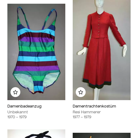
Zu meinem Album hinzufügen
Zu meinem Album hinzu
Damenbadeanzug
Damentrachtenkostüm
Unbekannt
Resi Hammerer
1970
– 1979
1977
– 1979