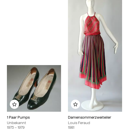
Zu meinem Album hinzufügen
Zu meinem Album hinzu
1 Paar Pumps
Damensommerzweiteiler
Unbekannt
Louis Feraud
1975
– 1979
1981