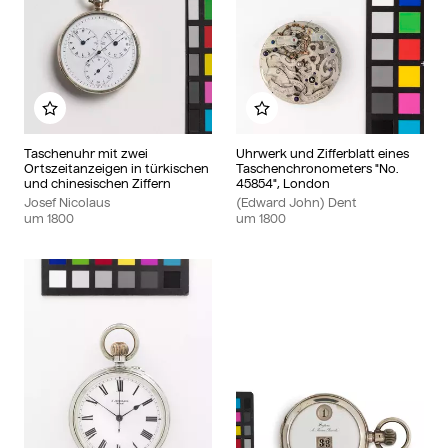
Zu meinem Album hinzufügen
Zu meinem Album hinzu
Taschenuhr mit zwei
Uhrwerk und Zifferblatt eines
Ortszeitanzeigen in türkischen
Taschenchronometers "No.
und chinesischen Ziffern
45854", London
Josef Nicolaus
(Edward John) Dent
um
1800
um
1800