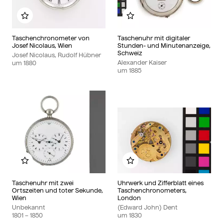
Zu meinem Album hinzufügen
Zu meinem Album hinzu
Taschenchronometer von
Taschenuhr mit digitaler
Josef Nicolaus, Wien
Stunden- und Minutenanzeige,
Schweiz
Josef Nicolaus, Rudolf Hübner
Alexander Kaiser
um
1880
um
1885
Zu meinem Album hinzufügen
Zu meinem Album hinzu
Taschenuhr mit zwei
Uhrwerk und Zifferblatt eines
Ortszeiten und toter Sekunde,
Taschenchronometers,
Wien
London
Unbekannt
(Edward John) Dent
1801
– 1850
um
1830