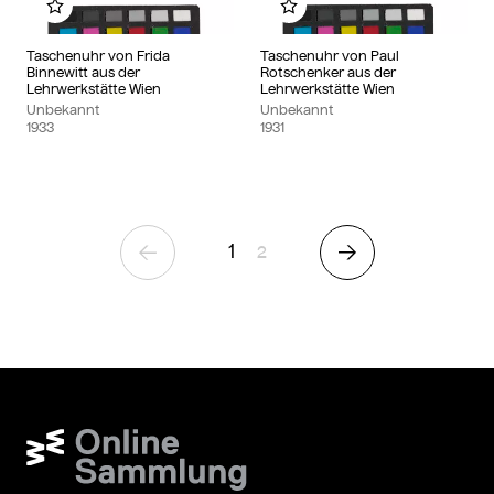
Zu meinem Album hinzufügen
Zu meinem Album hinzu
Taschenuhr von Frida
Taschenuhr von Paul
Binnewitt aus der
Rotschenker aus der
Lehrwerkstätte Wien
Lehrwerkstätte Wien
Unbekannt
Unbekannt
1933
1931
1
Seite
2
Vorherige Seite
Nächste Seite
Wien Museum Online Sammlung