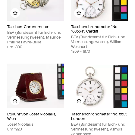
Zu meinem Album hinzufügen
Zu meinem Album hinzu
Taschen-Chronometer
Taschenchronometer "No.
168554", Cardiff
BEV (Bundesamt für Eich- und
BEV (Bundesamt für Eich- und
Vermessungswesen), Maurice
Vermessungswesen), William
Phillipe Favre-Bulle
Weichert
um
1800
1859
– 1873
Zu meinem Album hinzufügen
Zu meinem Album hinzu
Etuiuhr von Josef Nicolaus,
Taschenchronometer "No. 553",
Wien
London
Josef Nicolaus
BEV (Bundesamt für Eich- und
um
1920
Vermessungswesen), Asmus
Johannsen