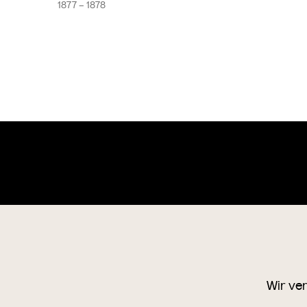
1877
– 1878
Wien Museum Online Sammlung
o
+4
1
Wir ve