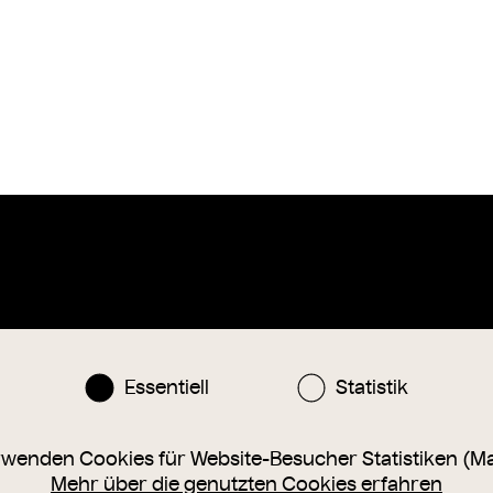
Instagram
Facebook
nlinesammlung@wienmuseum.at
Essentiell
Statistik
3 (0) 1 505 87 47
040 Wien, Karlsplatz 8
rwenden Cookies für Website-Besucher Statistiken (M
Mehr über die genutzten Cookies erfahren