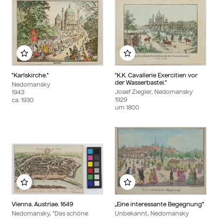
Zu meinem Album hinzufügen
Zu meinem Album hinzu
"Karlskirche."
"K.K. Cavallerie Exercitien vor
der Wasserbastei."
Nedomansky
Josef Ziegler, Nedomansky
1943
1929
ca.
1930
um
1800
Zu meinem Album hinzufügen
Zu meinem Album hinzu
Vienna. Austriae. 1649
„Eine interessante Begegnung“
Nedomansky, "Das schöne
Unbekannt, Nedomansky