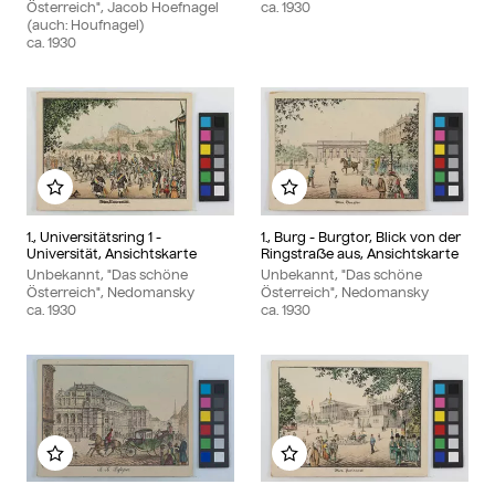
Österreich", Jacob Hoefnagel
ca.
1930
(auch: Houfnagel)
ca.
1930
Zu meinem Album hinzufügen
Zu meinem Album hinzu
1., Universitätsring 1 -
1., Burg - Burgtor, Blick von der
Universität, Ansichtskarte
Ringstraße aus, Ansichtskarte
Unbekannt, "Das schöne
Unbekannt, "Das schöne
Österreich", Nedomansky
Österreich", Nedomansky
ca.
1930
ca.
1930
Zu meinem Album hinzufügen
Zu meinem Album hinzu