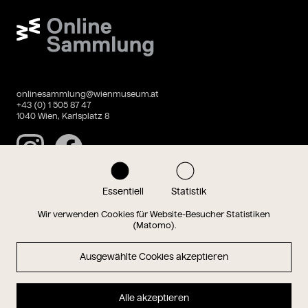
Wien Museum Online Sammlung
onlinesammlung@wienmuseum.at
+43 (0) 1 505 87 47
1040 Wien, Karlsplatz 8
Instagram
Facebook
Essentiell
Statistik
Datenschutz
Impressum
Wir verwenden Cookies für Website-Besucher Statistiken
(Matomo).
Ausgewählte Cookies akzeptieren
Magazin
Alle akzeptieren