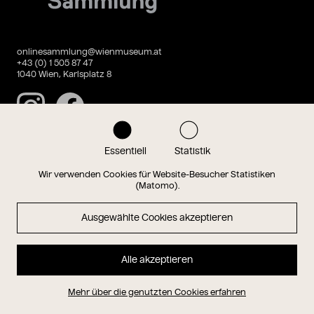
onlinesammlung@wienmuseum.at
+43 (0) 1 505 87 47
1040 Wien, Karlsplatz 8
Instagram
Facebook
Essentiell
Statistik
Datenschutz
Impressum
Wir verwenden Cookies für Website-Besucher Statistiken
(Matomo).
Ausgewählte Cookies akzeptieren
Magazin
Alle akzeptieren
Hauptseite
Mehr über die genutzten Cookies erfahren