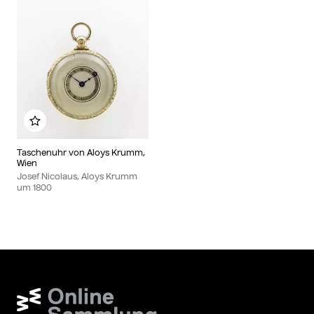
Zu meinem Album hinzufügen
Taschenuhr von Aloys Krumm,
Wien
Josef Nicolaus, Aloys Krumm
um
1800
Wien Museum Online Sammlung