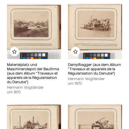
Zu meinem Album hinzufügen
Zu meinem Album hinzu
Materialplatz und
Dampfbagger (aus dem Album
Maschinendepot der Baufirma
"Traveaux et appareils de la
(aus dem Album "Traveaux et
Régularisation du Danube")
appareils de la Régularisation
Hermann Voigtländer
du Danube")
um
1870
Hermann Voigtländer
um
1870