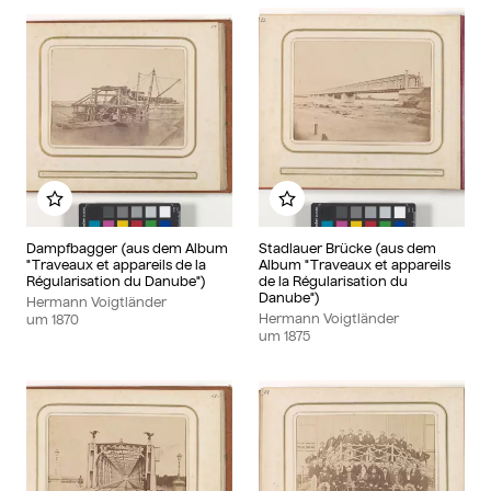
Zu meinem Album hinzufügen
Zu meinem Album hinzu
Dampfbagger (aus dem Album
Stadlauer Brücke (aus dem
"Traveaux et appareils de la
Album "Traveaux et appareils
Régularisation du Danube")
de la Régularisation du
Danube")
Hermann Voigtländer
Hermann Voigtländer
um
1870
um
1875