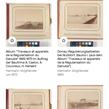
Zu meinem Album hinzufügen
Zu meinem Album hinzu
Album "Traveaux et appareils
Donau-Regulierungsarbeiten
de la Régularisation du
bei Nußdorf, Baulos I. (aus dem
Danube" 1869-1875 im Auftrag
Album "Traveaux et appareils
der Baufirma A. Castor, A.
de la Régularisation du
Couvreux, H. Hersent
Danube")
Hermann Voigtländer
Hermann Voigtländer
um
1873
1869