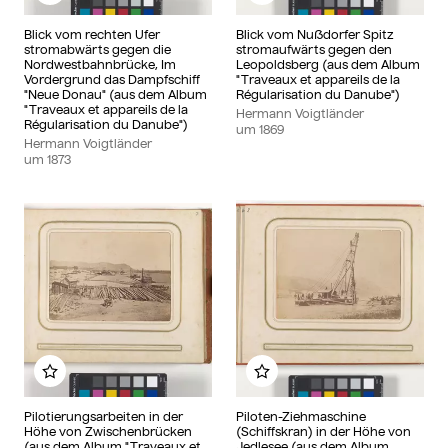
Blick vom rechten Ufer
Blick vom Nußdorfer Spitz
stromabwärts gegen die
stromaufwärts gegen den
Nordwestbahnbrücke, Im
Leopoldsberg (aus dem Album
Vordergrund das Dampfschiff
"Traveaux et appareils de la
"Neue Donau" (aus dem Album
Régularisation du Danube")
"Traveaux et appareils de la
Hermann Voigtländer
Régularisation du Danube")
um
1869
Hermann Voigtländer
um
1873
Zu meinem Album hinzufügen
Zu meinem Album hinzu
Pilotierungsarbeiten in der
Piloten-Ziehmaschine
Höhe von Zwischenbrücken
(Schiffskran) in der Höhe von
(aus dem Album "Traveaux et
Jedlesee (aus dem Album