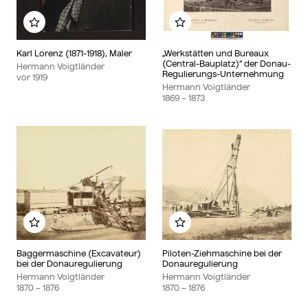
Zu meinem Album hinzufügen
Zu meinem Album hinzu
Karl Lorenz (1871-1918), Maler
„Werkstätten und Bureaux
(Central-Bauplatz)“ der Donau-
Hermann Voigtländer
Regulierungs-Unternehmung
vor
1919
Hermann Voigtländer
1869
– 1873
Zu meinem Album hinzufügen
Zu meinem Album hinzu
Baggermaschine (Excavateur)
Piloten-Ziehmaschine bei der
bei der Donauregulierung
Donauregulierung
Hermann Voigtländer
Hermann Voigtländer
1870
– 1876
1870
– 1876