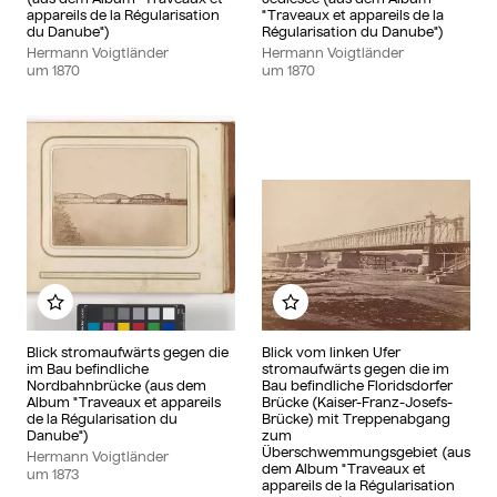
appareils de la Régularisation
"Traveaux et appareils de la
du Danube")
Régularisation du Danube")
Hermann Voigtländer
Hermann Voigtländer
um
1870
um
1870
Zu meinem Album hinzufügen
Zu meinem Album hinzu
Blick stromaufwärts gegen die
Blick vom linken Ufer
im Bau befindliche
stromaufwärts gegen die im
Nordbahnbrücke (aus dem
Bau befindliche Floridsdorfer
Album "Traveaux et appareils
Brücke (Kaiser-Franz-Josefs-
de la Régularisation du
Brücke) mit Treppenabgang
Danube")
zum
Überschwemmungsgebiet (aus
Hermann Voigtländer
dem Album "Traveaux et
um
1873
appareils de la Régularisation