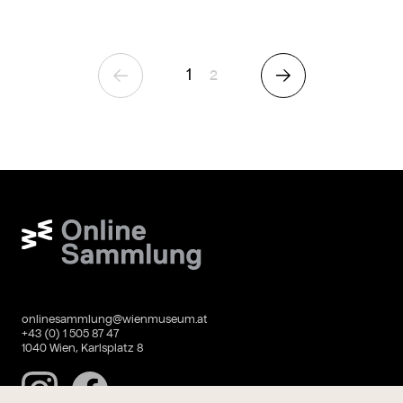
1
Seite
2
Vorherige Seite
Nächste Seite
Wien Museum Online Sammlung
onlinesammlung@wienmuseum.at
+43 (0) 1 505 87 47
1040 Wien, Karlsplatz 8
Instagram
Facebook