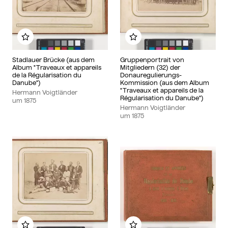
Zu meinem Album hinzufügen
Zu meinem Album hinzu
Stadlauer Brücke (aus dem
Gruppenportrait von
Album "Traveaux et appareils
Mitgliedern (32) der
de la Régularisation du
Donauregulierungs-
Danube")
Kommission (aus dem Album
"Traveaux et appareils de la
Hermann Voigtländer
Régularisation du Danube")
um
1875
Hermann Voigtländer
um
1875