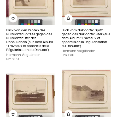
Zu meinem Album hinzufügen
Zu meinem Album hinzu
Blick von den Piloten des
Blick vom Nußdorfer Spitz
Nußdorfer Spitzes gegen das
gegen das Nußdorfer Ufer (aus
Nußdorfer Ufer des
dem Album "Traveaux et
Donaukanals (aus dem Album
appareils de la Régularisation
"Traveaux et appareils de la
du Danube")
Régularisation du Danube")
Hermann Voigtländer
Hermann Voigtländer
um
1870
um
1870
Zu meinem Album hinzufügen
Zu meinem Album hinzu