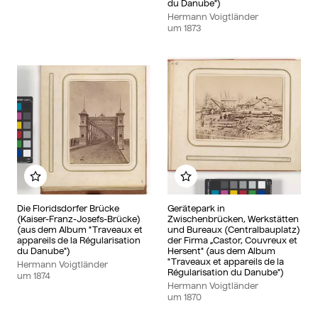
du Danube")
Hermann Voigtländer
um
1873
Zu meinem Album hinzufügen
Zu meinem Album hinzu
Die Floridsdorfer Brücke
Gerätepark in
(Kaiser-Franz-Josefs-Brücke)
Zwischenbrücken, Werkstätten
(aus dem Album "Traveaux et
und Bureaux (Centralbauplatz)
appareils de la Régularisation
der Firma „Castor, Couvreux et
du Danube")
Hersent" (aus dem Album
"Traveaux et appareils de la
Hermann Voigtländer
Régularisation du Danube")
um
1874
Hermann Voigtländer
um
1870