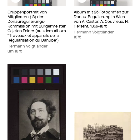
Zu meinem Album hinzufügen
Zu meinem Album hinzu
Gruppenportrait von
Album mit 25 Fotografien zur
Mitgliedern (13) der
Donau-Regulierung in Wien
Donauregulierungs-
von A. Castor, A. Couvreux, H.
Kommission mit Bürgermeister
Hersent, 1869-1875
Cajetan Felder (aus dem Album
Hermann Voigtländer
"Traveaux et appareils de la
1875
Régularisation du Danube")
Hermann Voigtländer
um
1875