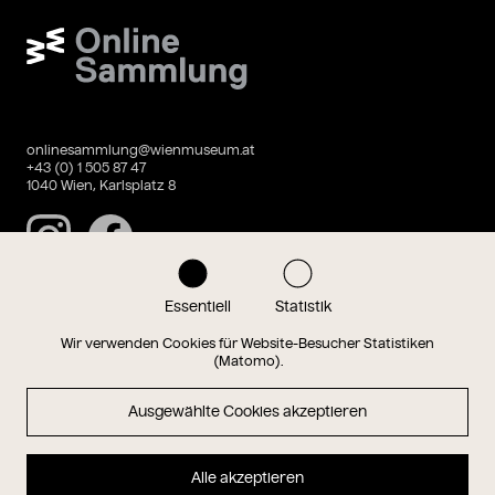
Wien Museum Online Sammlung
onlinesammlung@wienmuseum.at
+43 (0) 1 505 87 47
1040 Wien, Karlsplatz 8
Instagram
Facebook
Essentiell
Statistik
Datenschutz
Impressum
Wir verwenden Cookies für Website-Besucher Statistiken
(Matomo).
Ausgewählte Cookies akzeptieren
Magazin
Alle akzeptieren