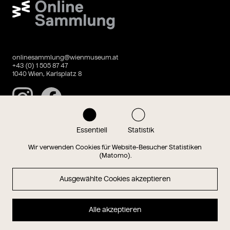
Wien Museum Online Sammlung
onlinesammlung@wienmuseum.at
+43 (0) 1 505 87 47
1040 Wien, Karlsplatz 8
Instagram
Facebook
Essentiell
Statistik
Datenschutz
Impressum
Wir verwenden Cookies für Website-Besucher Statistiken
(Matomo).
Ausgewählte Cookies akzeptieren
Magazin
Alle akzeptieren
Hauptseite