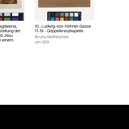
agdalena,
10., Ludwig-von-Höhnel-Gasse
stellung der
17-19 - Göppelkreuzkapelle
ab Jesu
Bruno Reiffenstein
h einem
um
1931