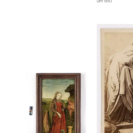
um
1810