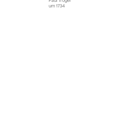
Paul Troger
um
1734