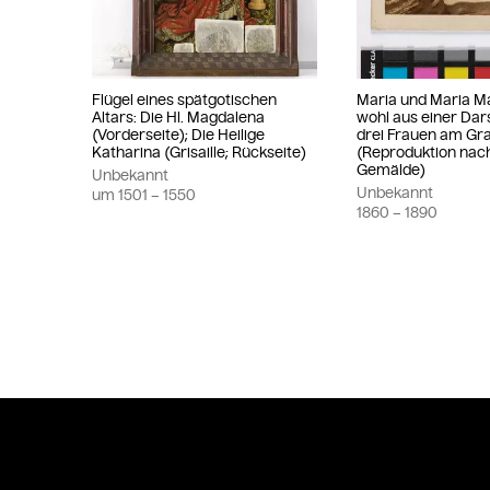
Flügel eines spätgotischen
Maria und Maria M
Altars: Die Hl. Magdalena
wohl aus einer Dar
(Vorderseite); Die Heilige
drei Frauen am Gr
Katharina (Grisaille; Rückseite)
(Reproduktion nac
Gemälde)
Unbekannt
Unbekannt
um
1501
– 1550
1860
– 1890