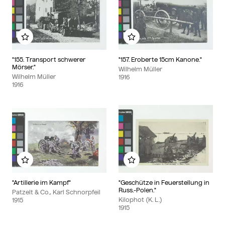
Zu meinem Album hinzufügen
Zu meinem Album hinzu
"155. Transport schwerer
"157. Eroberte 15cm Kanone."
Mörser."
Wilhelm Müller
Wilhelm Müller
1916
1916
Zu meinem Album hinzufügen
Zu meinem Album hinzu
"Artillerie im Kampf"
"Geschütze in Feuerstellung in
Russ.-Polen."
Patzelt & Co., Karl Schnorpfeil
Kilophot (K. L.)
1915
1915