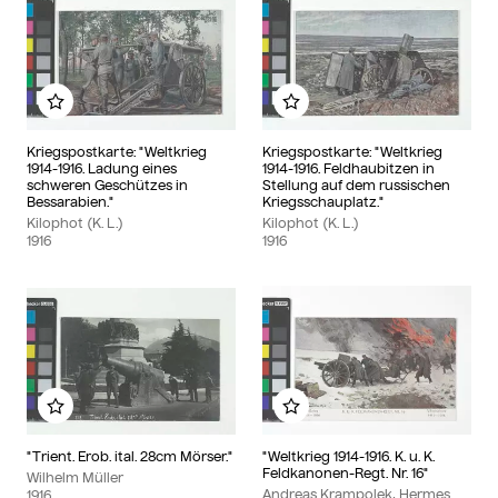
Zu meinem Album hinzufügen
Zu meinem Album hinzu
Kriegspostkarte: "Weltkrieg
Kriegspostkarte: "Weltkrieg
1914-1916. Ladung eines
1914-1916. Feldhaubitzen in
schweren Geschützes in
Stellung auf dem russischen
Bessarabien."
Kriegsschauplatz."
Kilophot (K. L.)
Kilophot (K. L.)
1916
1916
Zu meinem Album hinzufügen
Zu meinem Album hinzu
"Trient. Erob. ital. 28cm Mörser."
"Weltkrieg 1914-1916. K. u. K.
Feldkanonen-Regt. Nr. 16"
Wilhelm Müller
Andreas Krampolek, Hermes
1916