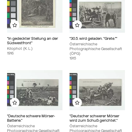
Zu meinem Album hinzufügen
Zu meinem Album hinzu
"In gedeckter Stellung an der
"30.5. wird geladen. "Grete.""
Südwestfront"
Österreichische
Kilophot (K. L.)
Photographische Gesellschaft
1916
(ÖPG)
1915
Zu meinem Album hinzufügen
Zu meinem Album hinzu
"Deutsche schwere Mörser-
"Deutscher schwerer Mörser
Batterie."
wird zum Schuß gerichtet."
Österreichische
Österreichische
Photographische Gesellschaft
Photographische Gesellschaft