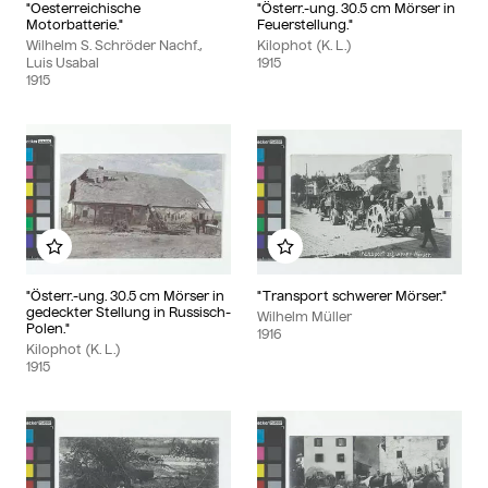
"Oesterreichische
"Österr.-ung. 30.5 cm Mörser in
Motorbatterie."
Feuerstellung."
Wilhelm S. Schröder Nachf.,
Kilophot (K. L.)
Luis Usabal
1915
1915
Zu meinem Album hinzufügen
Zu meinem Album hinzu
"Österr.-ung. 30.5 cm Mörser in
"Transport schwerer Mörser."
gedeckter Stellung in Russisch-
Wilhelm Müller
Polen."
1916
Kilophot (K. L.)
1915