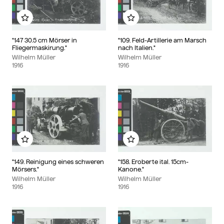
Zu meinem Album hinzufügen
Zu meinem Album hinzu
"147 30.5 cm Mörser in
"109. Feld-Artillerie am Marsch
Fliegermaskirung."
nach Italien."
Wilhelm Müller
Wilhelm Müller
1916
1916
Zu meinem Album hinzufügen
Zu meinem Album hinzu
"149. Reinigung eines schweren
"158. Eroberte ital. 15cm-
Mörsers."
Kanone."
Wilhelm Müller
Wilhelm Müller
1916
1916