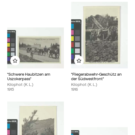
Zu meinem Album hinzufügen
Zu meinem Album hinzu
"Schwere Haubitzen am
"Fliegerabwehr-Geschütz an
Uszokerpass"
der Südwestfront"
Kilophot (K. L.)
Kilophot (K. L.)
1915
1916