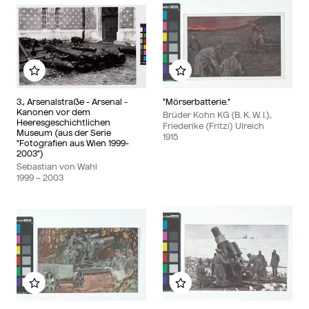
Zu meinem Album hinzufügen
Zu meinem Album hinzu
3., Arsenalstraße - Arsenal -
"Mörserbatterie."
Kanonen vor dem
Brüder Kohn KG (B. K. W. I.),
Heeresgeschichtlichen
Friederike (Fritzi) Ulreich
Museum (aus der Serie
1915
"Fotografien aus Wien 1999-
2003")
Sebastian von Wahl
1999
– 2003
Zu meinem Album hinzufügen
Zu meinem Album hinzu