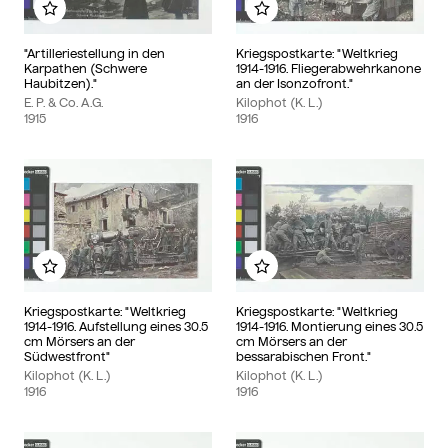
Zu meinem Album hinzufügen
Zu meinem Album hinzu
"Artilleriestellung in den
Kriegspostkarte: "Weltkrieg
Karpathen (Schwere
1914-1916. Fliegerabwehrkanone
Haubitzen)."
an der Isonzofront."
E. P. & Co. A.G.
Kilophot (K. L.)
1915
1916
Zu meinem Album hinzufügen
Zu meinem Album hinzu
Kriegspostkarte: "Weltkrieg
Kriegspostkarte: "Weltkrieg
1914-1916. Aufstellung eines 30.5
1914-1916. Montierung eines 30.5
cm Mörsers an der
cm Mörsers an der
Südwestfront"
bessarabischen Front."
Kilophot (K. L.)
Kilophot (K. L.)
1916
1916