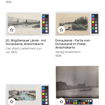
1830
Zu meinem Album hinzufügen
Zu meinem Album hinzu
20., Brigittenauer Lände - mit
Donaukanal - Partie vom
Donaukanal, Ansichtskarte
Donaukanal im Prater,
Ansichtskarte
Carl (Karl) Ledermann jun.
Verlag Grassmann
vor
1900
1898
Zu meinem Album hinzufügen
Zu meinem Album hinzu