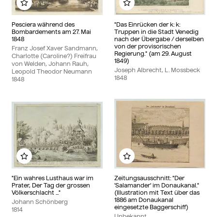
Zu meinem Album hinzufügen
Zu meinem Album hinzu
Pesciera während des
"Das Einrücken der k: k:
Bombardements am 27. Mai
Truppen in die Stadt Venedig
1848
nach der Übergabe / derselben
von der provisorischen
Franz Josef Xaver Sandmann,
Regierung." (am 29. August
Charlotte (Caroline?) Freifrau
1849)
von Welden, Johann Rauh,
Joseph Albrecht, L. Mossbeck
Leopold Theodor Neumann
1848
1848
Zu meinem Album hinzufügen
Zu meinem Album hinzu
"Ein wahres Lusthaus war im
Zeitungsausschnitt: "Der
Prater, Der Tag der grossen
'Salamander' im Donaukanal."
Völkerschlacht ..."
(Illustration mit Text über das
1886 am Donaukanal
Johann Schönberg
eingesetzte Baggerschiff)
1814
Unbekannt