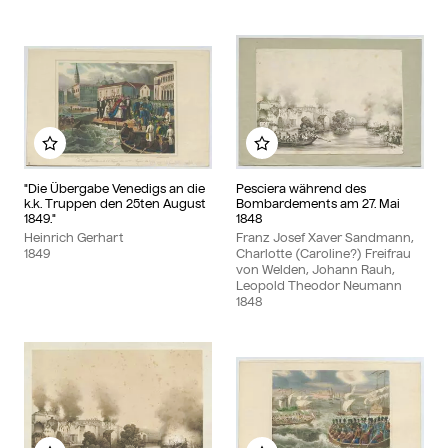
Zu meinem Album hinzufügen
Zu meinem Album hinzu
"Die Übergabe Venedigs an die
Pesciera während des
k.k. Truppen den 25ten August
Bombardements am 27. Mai
1849."
1848
Heinrich Gerhart
Franz Josef Xaver Sandmann,
1849
Charlotte (Caroline?) Freifrau
von Welden, Johann Rauh,
Leopold Theodor Neumann
1848