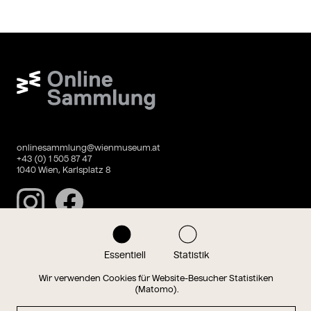
Wien Museum Online Sammlung
onlinesammlung@wienmuseum.at
+43 (0) 1 505 87 47
1040 Wien, Karlsplatz 8
Instagram
Facebook
Essentiell
Statistik
Datenschutz
Impressum
Wir verwenden Cookies für Website-Besucher Statistiken
(Matomo).