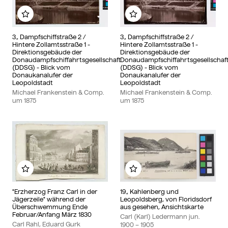
Zu meinem Album hinzufügen
Zu meinem Album hinzu
3., Dampfschiffstraße 2 /
3., Dampfschiffstraße 2 /
Hintere Zollamtsstraße 1 -
Hintere Zollamtsstraße 1 -
Direktionsgebäude der
Direktionsgebäude der
Donaudampfschiffahrtsgesellschaft
Donaudampfschiffahrtsgesellschaf
(DDSG) - Blick vom
(DDSG) - Blick vom
Donaukanalufer der
Donaukanalufer der
Leopoldstadt
Leopoldstadt
Michael Frankenstein & Comp.
Michael Frankenstein & Comp.
um
1875
um
1875
Zu meinem Album hinzufügen
Zu meinem Album hinzu
"Erzherzog Franz Carl in der
19., Kahlenberg und
Jägerzeile" während der
Leopoldsberg, von Floridsdorf
Überschwemmung Ende
aus gesehen, Ansichtskarte
Februar/Anfang März 1830
Carl (Karl) Ledermann jun.
Carl Rahl, Eduard Gurk
1900
– 1905