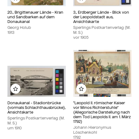
Zu meinem Album hinzufügen
Zu meinem Album hinzu
20., Brigittenauer Lände - Kran
3., Erdberger Lände - Blick von
und Sandbarken auf dem
der Leopoldstadt aus,
Donaukanal
Ansichtskarte
Georg Holub
Sperlings Postkartenverlag (M.
1913
M. S.)
vor
1905
Zu meinem Album hinzufügen
Zu meinem Album hinzu
Donaukanal - Stadionbrücke
"Leopold II. römischer Kaiser
(vormals Schlachthausbrücke),
vor Minos Richterstuhle"
Ansichtskarte
(Allegorische Darstellung nach
dem Tod Leopolds II. am 1. März
Sperlings Postkartenverlag (M.
1792)
M. S.)
Johann Hieronymus
um
1910
Löschenkohl
1792