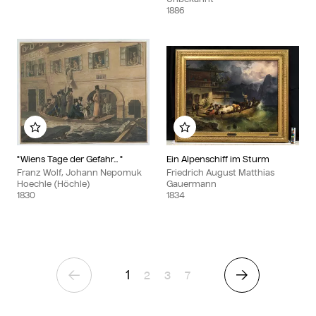
1886
Zu meinem Album hinzufügen
Zu meinem Album hinzu
"Wiens Tage der Gefahr... "
Ein Alpenschiff im Sturm
Franz Wolf, Johann Nepomuk
Friedrich August Matthias
Hoechle (Höchle)
Gauermann
1830
1834
1
Seite
Seite
Seite
2
3
7
Vorherige Seite
Nächste Seite