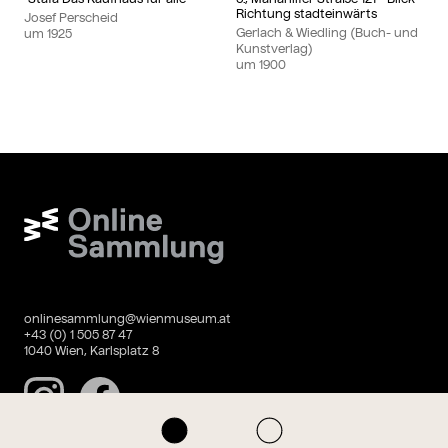
Richtung stadteinwärts
Josef Perscheid
Gerlach & Wiedling (Buch- und
um
1925
Kunstverlag)
um
1900
Wien Museum Online Sammlung
onlinesammlung@wienmuseum.at
+43 (0) 1 505 87 47
1040 Wien, Karlsplatz 8
Instagram
Facebook