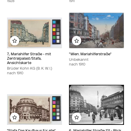
1928
1911
Zu meinem Album hinzufügen
Zu meinem Album hinzu
7., Mariahilfer Straße - mit
"Wien. Mariahilferstraße"
Zentralpalast/Stafa,
Unbekannt
Ansichtskarte
nach
1910
Brüder Kohn KG (B. K. W. I.)
nach
1910
Zu meinem Album hinzufügen
Zu meinem Album hinzu
"Stafa Das Kaufhaus für alle"
6., Mariahilfer Straße 121 - Blick