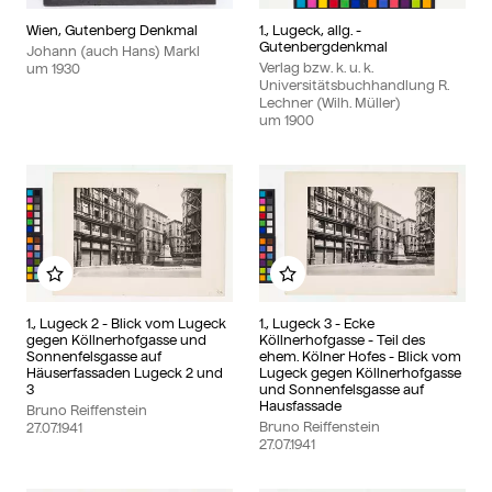
Wien, Gutenberg Denkmal
1., Lugeck, allg. -
Gutenbergdenkmal
Johann (auch Hans) Markl
Verlag bzw. k. u. k.
um
1930
Universitätsbuchhandlung R.
Lechner (Wilh. Müller)
um
1900
Zu meinem Album hinzufügen
Zu meinem Album hinzu
1., Lugeck 2 - Blick vom Lugeck
1., Lugeck 3 - Ecke
gegen Köllnerhofgasse und
Köllnerhofgasse - Teil des
Sonnenfelsgasse auf
ehem. Kölner Hofes - Blick vom
Häuserfassaden Lugeck 2 und
Lugeck gegen Köllnerhofgasse
3
und Sonnenfelsgasse auf
Hausfassade
Bruno Reiffenstein
Bruno Reiffenstein
27.07.1941
27.07.1941