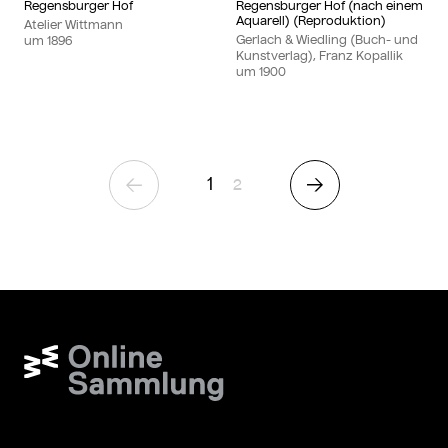
Regensburger Hof
Regensburger Hof (nach einem
Aquarell) (Reproduktion)
Atelier Wittmann
Gerlach & Wiedling (Buch- und
um
1896
Kunstverlag), Franz Kopallik
um
1900
1
Seite
2
Vorherige Seite
Nächste Seite
Wien Museum Online Sammlung