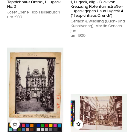
Teppichhaus Orendi, I. Lugeck
1., Lugeck, allg. - Blick von
No. 2
Kreuzung Rotenturmstraße -
Lugeck gegen Haus Lugeck 4
Josef Eberle, Rob. Hulsebusch
("Teppichhaus Orendi")
um
1900
Gerlach & Wiedling (Buch- und
Kunstverlag), Martin Gerlach
jun.
um
1900
Zu meinem Album hinzufügen
Zu meinem Album hinzu