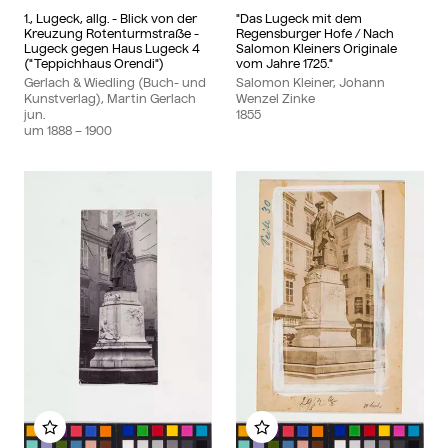
1., Lugeck, allg. - Blick von der
"Das Lugeck mit dem
Kreuzung Rotenturmstraße -
Regensburger Hofe / Nach
Lugeck gegen Haus Lugeck 4
Salomon Kleiners Originale
("Teppichhaus Orendi")
vom Jahre 1725."
Gerlach & Wiedling (Buch- und
Salomon Kleiner, Johann
Kunstverlag), Martin Gerlach
Wenzel Zinke
jun.
1855
um
1888
– 1900
Zu meinem Album hinzufügen
Zu meinem Album hinzu