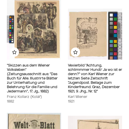
Zu meinem Album hinzufügen
Zu meinem Album hinzu
"Skizzen aus dem Wiener
Vexierbild "Achtung,
Volksleben"
schlimmmer Hund!/ Ja wo ist er
(Zeitungsausschnitt aus: "Das
denn?" von Karl Wiener zur
Buch für Alle. Illustrirte Blätter
letzten Seite Zeitschrift
zur Unterhaltung und
"Jugendpost. Beilage zum
Belehrung für die Familie und
Kinderfreund. Graz, Dezember
Jedermann", 17. Jg., 1882)
1921, 9. Jhg., Nr. 12"
Franz Kollarz (Kolář)
Karl Wiener
1882
1921