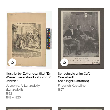
Zu meinem Album hinzufügen
Zu meinem Album hinzu
Illustrierter Zeitungsartikel "Ein
Schachspieler im Café
Wiener Fiakerstandplatz vor 80
Griensteidl
Jahren."
(Zeitungsillustration)
Joseph d. Ä. Lanzedelly
Friedrich Kaskeline
(Lanzedelli)
1897
1892
1818
– 1820