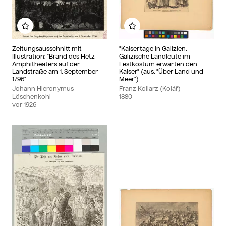
Zu meinem Album hinzufügen
Zu meinem Album hinzu
Zeitungsausschnitt mit
"Kaisertage in Galizien.
Illustration: "Brand des Hetz-
Galizische Landleute im
Amphitheaters auf der
Festkostüm erwarten den
Landstraße am 1. September
Kaiser" (aus: "Über Land und
1796"
Meer")
Johann Hieronymus
Franz Kollarz (Kolář)
Löschenkohl
1880
vor
1926