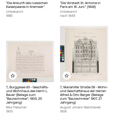
"Die Ankunft des russischen
"Die Vorstadt St. Antoine in
Kaiserpaares in Kremsier."
Paris am 16. Juni." (1848)
Unbekannt
Unbekannt
1885
nach
1848
Zu meinem Album hinzufügen
Zu meinem Album hinzu
7., Burggasse 83 - Geschäfts-
7., Mariahilfer Straße 58 - Wohn-
und Wohnhaus des Herrn L.
und Geschäftshaus der Herren
Bauer (Beilage zum
Alfred & Otto Berger (Beilage
"Bautechniker", 1905, 25.
zum "Bautechniker" 1907, 27.
Jahrgang)
Jahrgang)
Max Fleischer
August Johann Belohlavek
1905
1906