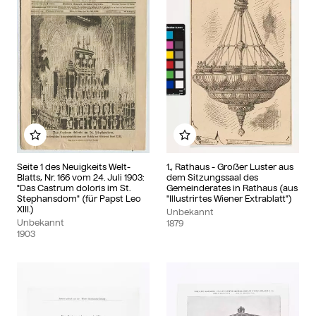
Zu meinem Album hinzufügen
Zu meinem Album hinzu
Seite 1 des Neuigkeits Welt-
1., Rathaus - Großer Luster aus
Blatts, Nr. 166 vom 24. Juli 1903:
dem Sitzungssaal des
"Das Castrum doloris im St.
Gemeinderates in Rathaus (aus
Stephansdom" (für Papst Leo
"Illustrirtes Wiener Extrablatt")
XIII.)
Unbekannt
Unbekannt
1879
1903