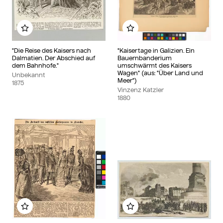
Zu meinem Album hinzufügen
Zu meinem Album hinzu
"Die Reise des Kaisers nach
"Kaisertage in Galizien. Ein
Dalmatien. Der Abschied auf
Bauernbanderium
dem Bahnhofe."
umschwärmt des Kaisers
Wagen" (aus: "Über Land und
Unbekannt
Meer")
1875
Vinzenz Katzler
1880
Zu meinem Album hinzufügen
Zu meinem Album hinzu