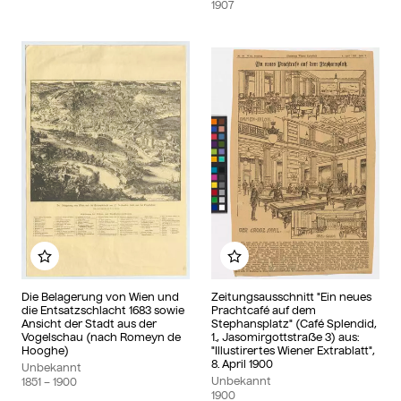
1907
Zu meinem Album hinzufügen
Zu meinem Album hinzu
Die Belagerung von Wien und
Zeitungsausschnitt "Ein neues
die Entsatzschlacht 1683 sowie
Prachtcafé auf dem
Ansicht der Stadt aus der
Stephansplatz" (Café Splendid,
Vogelschau (nach Romeyn de
1., Jasomirgottstraße 3) aus:
Hooghe)
"Illustirertes Wiener Extrablatt",
8. April 1900
Unbekannt
Unbekannt
1851
– 1900
1900