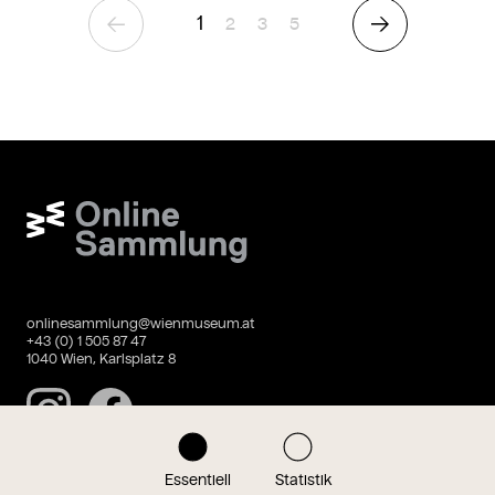
1
Seite
Seite
Seite
2
3
5
Vorherige Seite
Nächste Seite
Wien Museum Online Sammlung
onlinesammlung@wienmuseum.at
+43 (0) 1 505 87 47
1040 Wien, Karlsplatz 8
Instagram
Facebook
Essentiell
Statistik