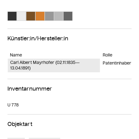
Suche Farbe #333333
Suche Farbe #ededed
Suche Farbe #795025
Suche Farbe #d87f2d
Suche Farbe #989898
Suche Farbe #bababa
Suche Farbe #666666
Künstler:in/Hersteller:in
Name
Rolle
Carl Albert Mayrhofer (02.11.1835—
Patentinhaber
13.04.1891)
Inventarnummer
U 778
Objektart