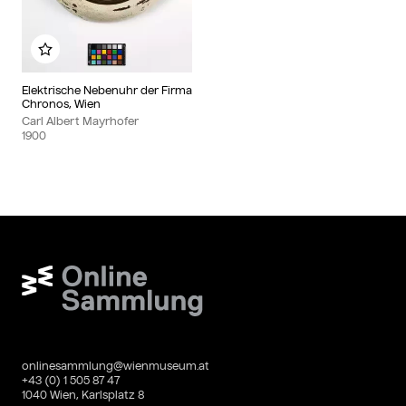
Zu meinem Album hinzufügen
Elektrische Nebenuhr der Firma
Chronos, Wien
Carl Albert Mayrhofer
1900
Wien Museum Online Sammlung
onlinesammlung@wienmuseum.at
+43 (0) 1 505 87 47
1040 Wien, Karlsplatz 8