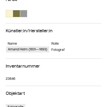
Suche Farbe #fbf5c8
Suche Farbe #77733d
Suche Farbe #989898
Künstler:in/Hersteller:in
Name
Rolle
Amand Helm (1831—1893)
Fotograf
Inventarnummer
23846
Objektart
Fotografie