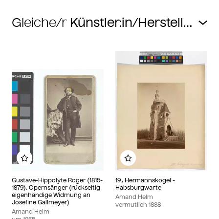
Gleiche/r
Zu meinem Album hinzufügen
Zu meinem Album hin
Gustave-Hippolyte Roger (1815-
19., Hermannskogel -
1879), Opernsänger (rückseitig
Habsburgwarte
eigenhändige Widmung an
Amand Helm
Josefine Gallmeyer)
vermutlich
1888
Amand Helm