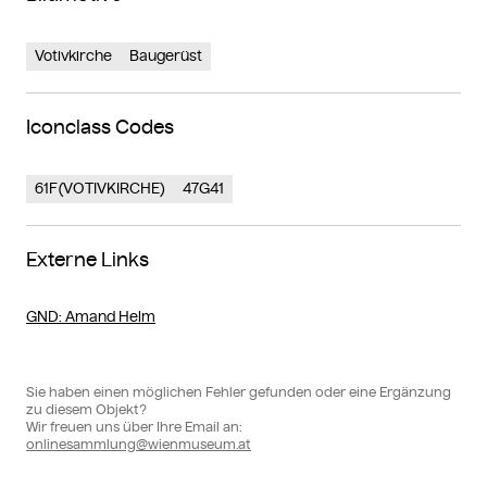
Votivkirche
Baugerüst
Iconclass Codes
61F(VOTIVKIRCHE)
47G41
Externe Links
GND
: Amand Helm
Sie haben einen möglichen Fehler gefunden oder eine Ergänzung
zu diesem Objekt?
Wir freuen uns über Ihre Email an:
onlinesammlung@wienmuseum.at