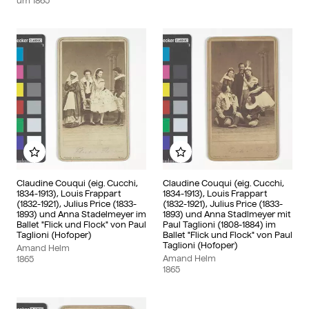
um
1865
Zu meinem Album hinzufügen
Zu meinem Album hin
Claudine Couqui (eig. Cucchi,
Claudine Couqui (eig. Cucchi,
1834-1913), Louis Frappart
1834-1913), Louis Frappart
(1832-1921), Julius Price (1833-
(1832-1921), Julius Price (1833-
1893) und Anna Stadelmeyer im
1893) und Anna Stadlmeyer mit
Ballet "Flick und Flock" von Paul
Paul Taglioni (1808-1884) im
Taglioni (Hofoper)
Ballet "Flick und Flock" von Paul
Taglioni (Hofoper)
Amand Helm
Amand Helm
1865
1865