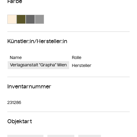
Farbe
Suche Farbe #feefdb
Suche Farbe #5a5528
Suche Farbe #666666
Suche Farbe #989898
Künstler:in/Hersteller:in
Name
Rolle
Verlagsanstalt "Grapha" Wien
Hersteller
Inventarnummer
231286
Objektart