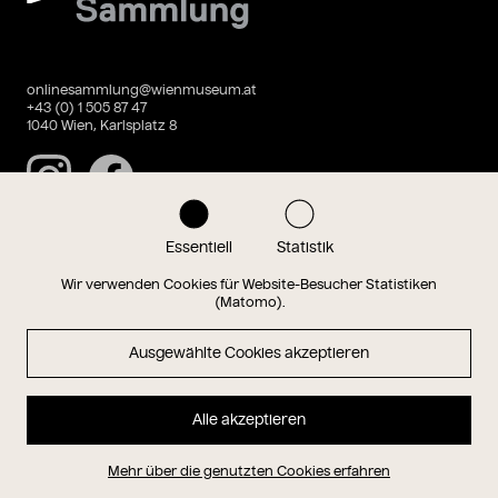
onlinesammlung@wienmuseum.at
+43 (0) 1 505 87 47
1040 Wien, Karlsplatz 8
Instagram
Facebook
Essentiell
Statistik
Datenschutz
Impressum
Wir verwenden Cookies für Website-Besucher Statistiken
(Matomo).
Ausgewählte Cookies akzeptieren
Magazin
Alle akzeptieren
Hauptseite
Mehr über die genutzten Cookies erfahren