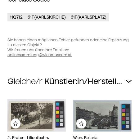
11Q712
61F(KARLSKIRCHE)
61F(KARLSPLATZ)
Sie haben einen möglichen Fehler gefunden oder eine Ergänzung
zu diesem Objekt?
Wir freuen uns über Ihre Email an:
onlinesammlung@wienmuseum.at
Gleiche/r
Zu meinem Album hinzufügen
Zu meinem Album hin
2., Prater - Liliputbahn,
Wien, Bellaria