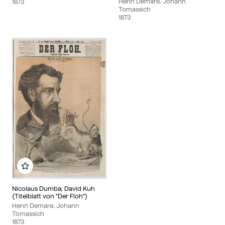
Henri Demare, Johann
1873
Tomassich
1873
Zu meinem Album hinzufügen
Nicolaus Dumba; David Kuh
(Titelblatt von "Der Floh")
Henri Demare, Johann
Tomassich
1873