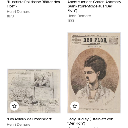
"Illustrirte Politische Blätter des
Abenteuer des Grafen Andrassy
Floh")
(Karikaturenfolge aus "Der
Floh")
Henri Demare
Henri Demare
1873
1873
Zu meinem Album hinzufügen
Zu meinem Album hin
"Les Adieux de Froschdorf"
Lady Dudley (Titelblatt von
"Der Floh")
Henri Demare