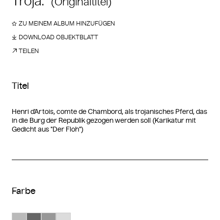
Troja."
(Originaltitel)
ZU MEINEM ALBUM HINZUFÜGEN
DOWNLOAD OBJEKTBLATT
TEILEN
Titel
Henri d'Artois, comte de Chambord, als trojanisches Pferd, das
in die Burg der Republik gezogen werden soll (Karikatur mit
Gedicht aus "Der Floh")
Farbe
Suche Farbe #bababa
Suche Farbe #666666
Suche Farbe #989898
Suche Farbe #dcdcdc