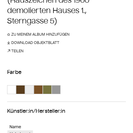
(Hauszeichen des 1960
demolierten Hauses 1.,
Sterngasse 5)
ZU MEINEM ALBUM HINZUFÜGEN
DOWNLOAD OBJEKTBLATT
TEILEN
Farbe
Suche Farbe #ffffff
Suche Farbe #593d1d
Suche Farbe #ededed
Suche Farbe #795025
Suche Farbe #77733d
Suche Farbe #989898
Künstler:in/Hersteller:in
Name