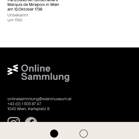
Marquis de Mirepoix in Wien
am 12.Oktober 1738
Unbekannt
um
1740
Wien Museum Online Sammlung
onlinesammlung@wienmuseum.at
+43 (0) 1 505 87 47
1040 Wien, Karlsplatz 8
Instagram
Facebook