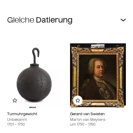
Gleiche
Zu meinem Album hinzufügen
Zu meinem Album hin
Turmuhrgewicht
Gerard van Swieten
Unbekannt
Martin van Meytens
1701
– 1750
um
1750
– 1760