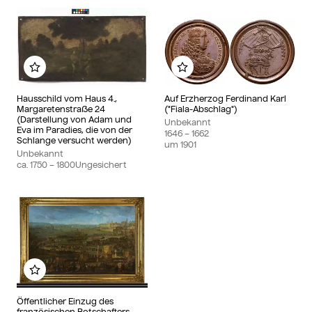
Zu meinem Album hinzufügen
Zu meinem Album hin
Hausschild vom Haus 4.,
Auf Erzherzog Ferdinand Karl
Margaretenstraße 24
("Fiala-Abschlag")
(Darstellung von Adam und
Unbekannt
Eva im Paradies, die von der
1646
– 1662
Schlange versucht werden)
um
1901
Unbekannt
ca.
1750
– 1800
Ungesichert
Zu meinem Album hinzufügen
Öffentlicher Einzug des
französischen Botschafters