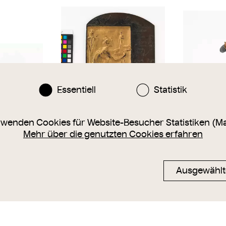
Essentiell
Statistik
rwenden Cookies für Website-Besucher Statistiken (M
Mehr über die genutzten Cookies erfahren
Firmenschild der Fa.
Stehender Ma
Goldscheider - Allegorie der
Schleife - so
 Friedrich
Ausgewählt
Bildhauerei, 1898
Wiener Manuf
Wiener Manufaktur Friedrich
Goldscheide
Goldscheider, Maurice Bouval
um
1887
– 18
1898