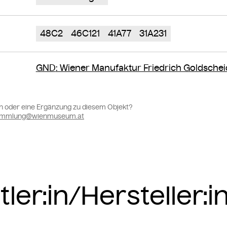
48C2
46C121
41A77
31A231
GND
: Wiener Manufaktur Friedrich Goldschei
n oder eine Ergänzung zu diesem Objekt?
sammlung@wienmuseum.at