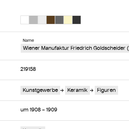
Suche Farbe #ffffff
Suche Farbe #bababa
Suche Farbe #ededed
Suche Farbe #593d1d
Suche Farbe #666666
Suche Farbe #fbf5c8
Suche Farbe #333333
Name
Wiener Manufaktur Friedrich Goldscheider
219158
Kunstgewerbe
Keramik
Figuren
um 1908 – 1909