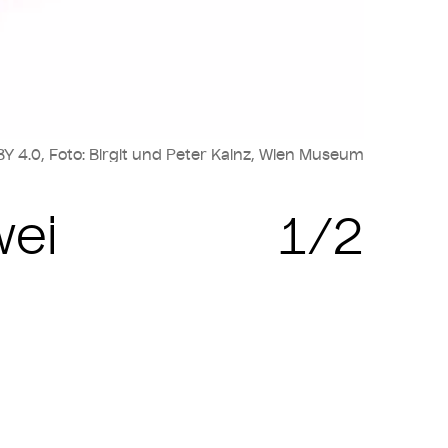
Y 4.0, Foto: Birgit und Peter Kainz, Wien Museum
Zit
wei
1/2