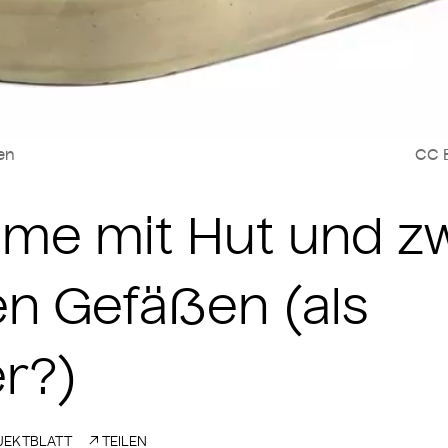
len
CC B
me mit Hut und z
n Gefäßen (als
r?)
EKTBLATT
TEILEN