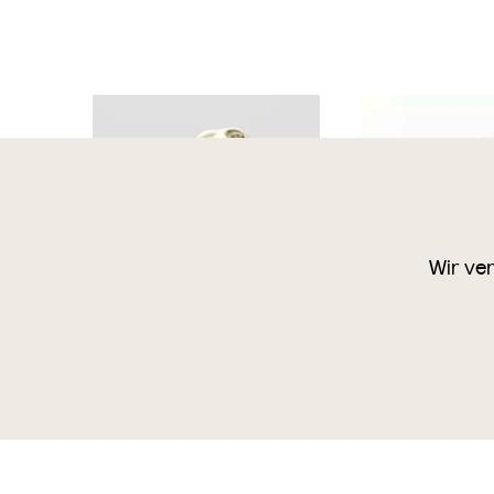
Wir ve
Deckel einer Dose mit
Deckel der Dose
Kaninchen
Wiener Manufaktur
Wiener Manufaktur Friedrich
Goldscheider
Goldscheider
um
1931
um
1925