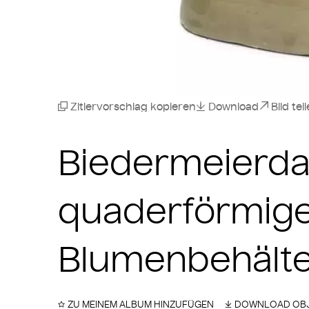
Zitiervorschlag kopieren
Download
Bild tei
Biedermeierda
quaderförmige
Blumenbehälte
ZU MEINEM ALBUM HINZUFÜGEN
DOWNLOAD OBJ