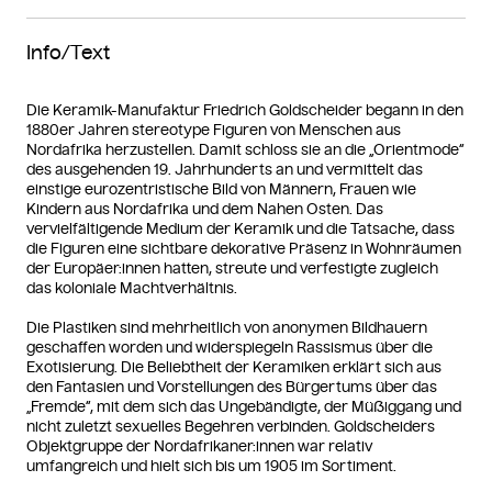
Info/Text
Die Keramik-Manufaktur Friedrich Goldscheider begann in den
1880er Jahren stereotype Figuren von Menschen aus
Nordafrika herzustellen. Damit schloss sie an die „Orientmode“
des ausgehenden 19. Jahrhunderts an und vermittelt das
einstige eurozentristische Bild von Männern, Frauen wie
Kindern aus Nordafrika und dem Nahen Osten. Das
vervielfältigende Medium der Keramik und die Tatsache, dass
die Figuren eine sichtbare dekorative Präsenz in Wohnräumen
der Europäer:innen hatten, streute und verfestigte zugleich
das koloniale Machtverhältnis.
Die Plastiken sind mehrheitlich von anonymen Bildhauern
geschaffen worden und widerspiegeln Rassismus über die
Exotisierung. Die Beliebtheit der Keramiken erklärt sich aus
den Fantasien und Vorstellungen des Bürgertums über das
„Fremde“, mit dem sich das Ungebändigte, der Müßiggang und
nicht zuletzt sexuelles Begehren verbinden. Goldscheiders
Objektgruppe der Nordafrikaner:innen war relativ
umfangreich und hielt sich bis um 1905 im Sortiment.