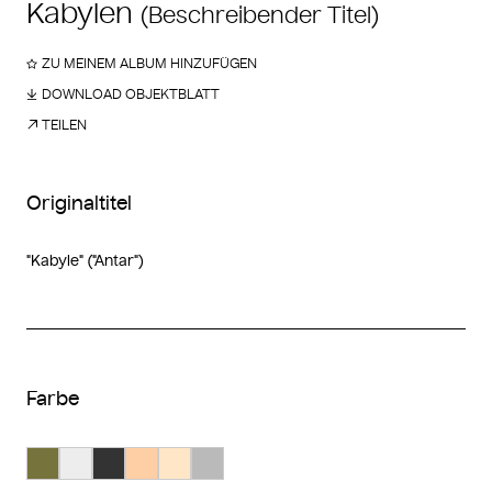
Kabylen
(Beschreibender Titel)
ZU MEINEM ALBUM HINZUFÜGEN
DOWNLOAD OBJEKTBLATT
TEILEN
Originaltitel
"Kabyle" ("Antar")
Farbe
Suche Farbe #77733d
Suche Farbe #ededed
Suche Farbe #333333
Suche Farbe #fecea4
Suche Farbe #fee6c7
Suche Farbe #bababa