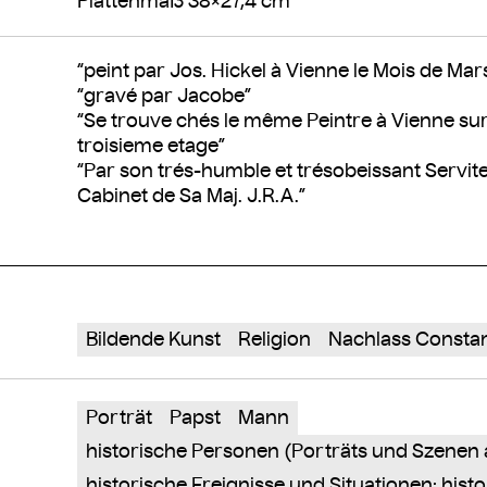
Plattenmaß 38×27,4 cm
“peint par Jos. Hickel à Vienne le Mois de Mar
“gravé par Jacobe”
“Se trouve chés le même Peintre à Vienne sur
troisieme etage”
“Par son trés-humble et trésobeissant Servit
Cabinet de Sa Maj. J.R.A.”
Bildende Kunst
Religion
Nachlass Consta
Porträt
Papst
Mann
historische Personen (Porträts und Szenen
historische Ereignisse und Situationen; his