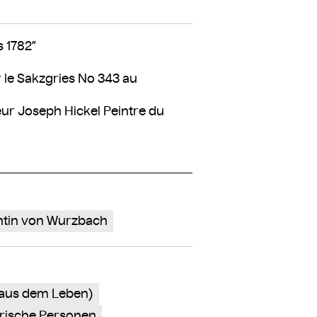
s 1782”
 le Sakzgries No 343 au
eur Joseph Hickel Peintre du
ntin von Wurzbach
 aus dem Leben)
torische Personen