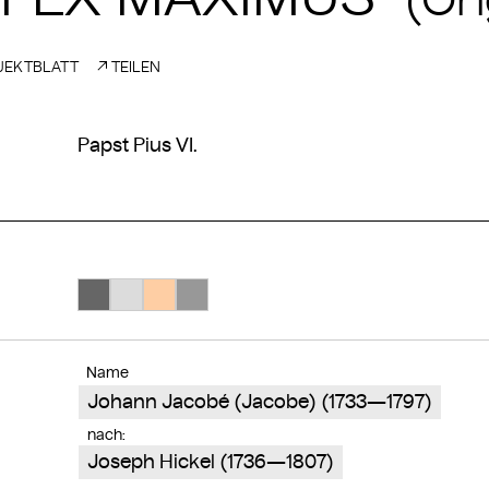
(Ori
EKTBLATT
TEILEN
Papst Pius VI.
Suche Farbe #666666
Suche Farbe #dcdcdc
Suche Farbe #fecea4
Suche Farbe #989898
Name
Johann Jacobé (Jacobe) (1733—1797)
nach:
Joseph Hickel (1736—1807)