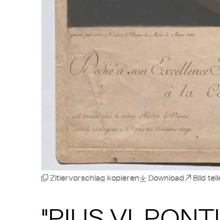
Zitiervorschlag kopieren
Download
Bild tei
"PIUS VI. PON