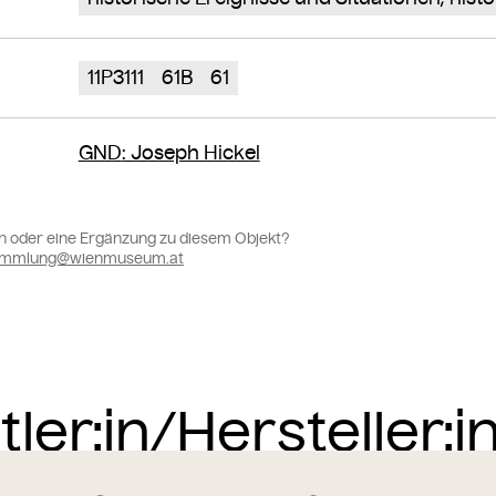
11P3111
61B
61
GND
: Joseph Hickel
n oder eine Ergänzung zu diesem Objekt?
sammlung@wienmuseum.at