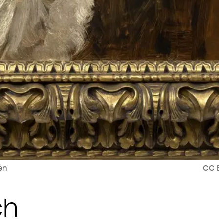
len
CC B
ch