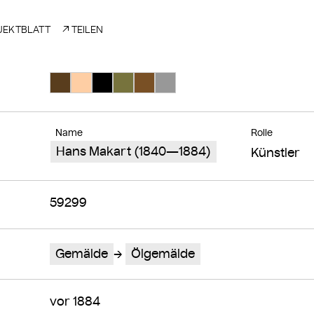
EKTBLATT
TEILEN
Suche Farbe #593d1d
Suche Farbe #fecea4
Suche Farbe #000000
Suche Farbe #77733d
Suche Farbe #795025
Suche Farbe #989898
Name
Rolle
Hans Makart (1840—1884)
Künstler
59299
Gemälde
Ölgemälde
vor 1884