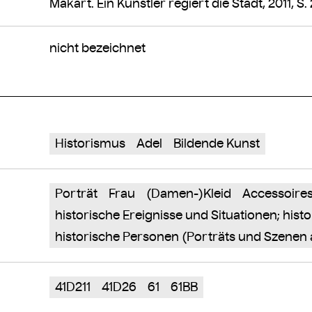
Makart. Ein Künstler regiert die Stadt, 2011, S. 2
nicht bezeichnet
Historismus
Adel
Bildende Kunst
Porträt
Frau
(Damen-)Kleid
Accessoire
historische Ereignisse und Situationen; his
historische Personen (Porträts und Szenen 
41D211
41D26
61
61BB