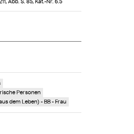
11, Abb. S. 85, Kat.-Nr. 6.5
s
torische Personen
aus dem Leben) - BB - Frau