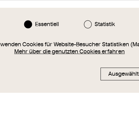
GND
: Hans Makart
Essentiell
Statistik
n oder eine Ergänzung zu diesem Objekt?
sammlung@wienmuseum.at
rwenden Cookies für Website-Besucher Statistiken (M
Mehr über die genutzten Cookies erfahren
Ausgewählt
ug 1879 -
Entwurf zum Festzug 1879 - Der
Entwurf zum 
eutewagen
Gartenbau
Bierbrauer