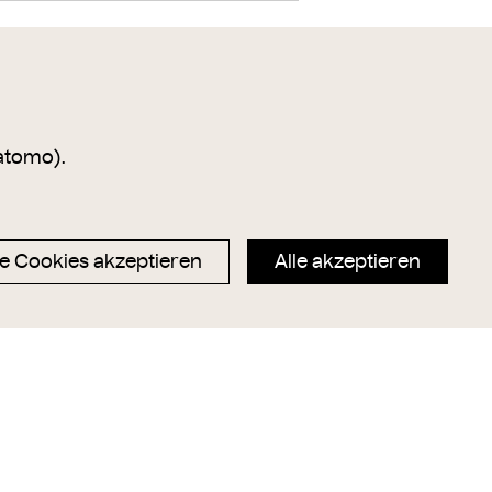
atomo).
e Cookies akzeptieren
Alle akzeptieren
Festzug 1879 - Die
Entwurf zum Festzug 1879 - Die
Falkenjagd