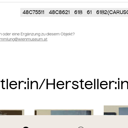
48C75511
48C8621
61B
61
61B2(CARUSO
n oder eine Ergänzung zu diesem Objekt?
sammlung@wienmuseum.at