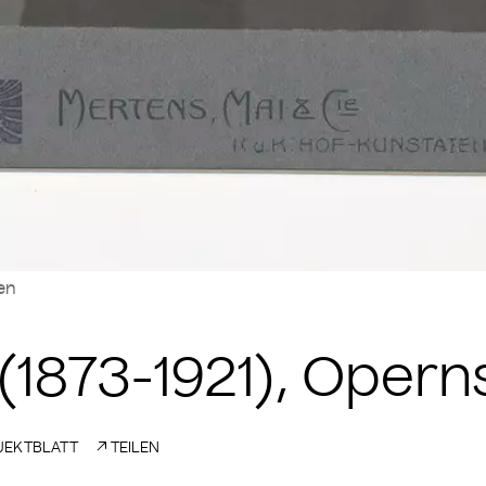
len
(1873-1921), Oper
EKTBLATT
TEILEN