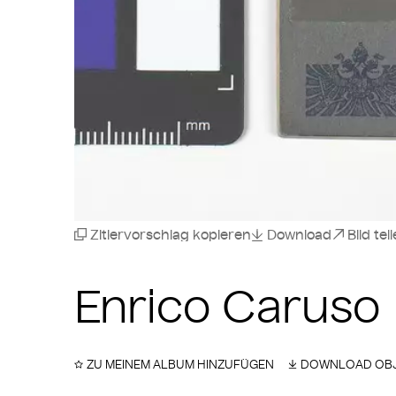
Zitiervorschlag kopieren
Download
Bild tei
Enrico Caruso 
ZU MEINEM ALBUM HINZUFÜGEN
DOWNLOAD OBJ