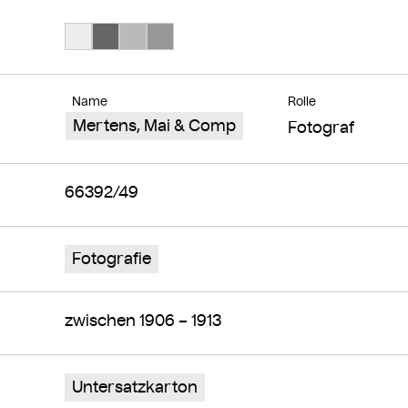
Suche Farbe #ededed
Suche Farbe #666666
Suche Farbe #bababa
Suche Farbe #989898
Name
Rolle
Mertens, Mai & Comp
Fotograf
66392/49
Fotografie
zwischen 1906 – 1913
Untersatzkarton