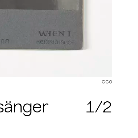
CC0
Zit
nsänger
1/2