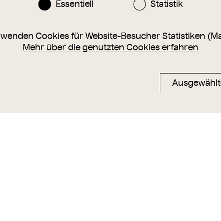
Essentiell
Statistik
rwenden Cookies für Website-Besucher Statistiken (M
Mehr über die genutzten Cookies erfahren
Ausgewählt
834-1897) als
Charlotte Wolter (1834-1897),
Charlotte Wol
rf" in "Götz
Schauspielerin, im Reisekleid
Schauspieleri
von Johann
Mertens, Mai & Comp, Josef
Mertens, Mai
the
Székely
Székely
um
1885
um
1885
mp, Josef
1905
1905