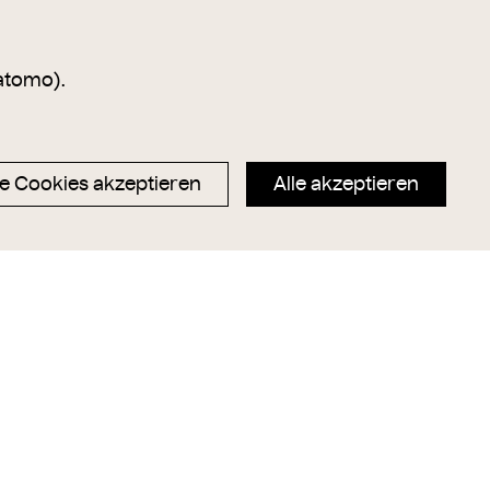
atomo).
e Cookies akzeptieren
Alle akzeptieren
ter (1834-1897),
Charlotte Wolter (1834-1897),
n, im Reisekleid
Schauspielerin, im Reisekleid
 & Comp, Josef
Mertens, Mai & Comp, Josef
Székely
um
1885
1905