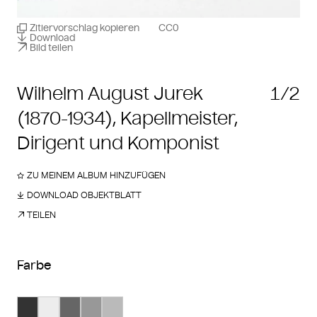
Zitiervorschlag kopieren
CC0
Download
Bild teilen
Wilhelm August Jurek
1/2
(1870-1934), Kapellmeister,
Dirigent und Komponist
ZU MEINEM ALBUM HINZUFÜGEN
DOWNLOAD OBJEKTBLATT
TEILEN
Farbe
Suche Farbe #333333
Suche Farbe #ededed
Suche Farbe #666666
Suche Farbe #989898
Suche Farbe #bababa