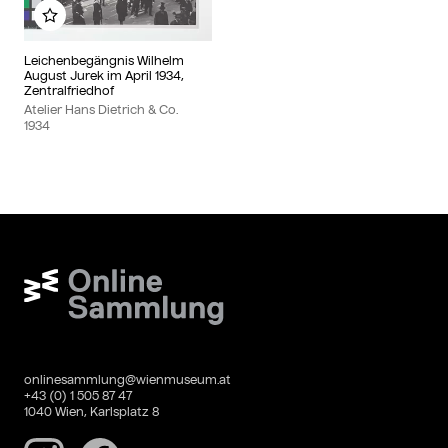
Zu meinem Album hinzufügen
Leichenbegängnis Wilhelm
August Jurek im April 1934,
Zentralfriedhof
Atelier Hans Dietrich & Co.
1934
Wien Museum Online Sammlung
onlinesammlung@wienmuseum.at
+43 (0) 1 505 87 47
1040 Wien, Karlsplatz 8