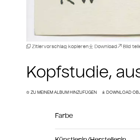
Zitiervorschlag kopieren
Download
Bild tei
Kopfstudie, aus:
ZU MEINEM ALBUM HINZUFÜGEN
DOWNLOAD OBJ
Farbe
Künstler:in/Hersteller:in