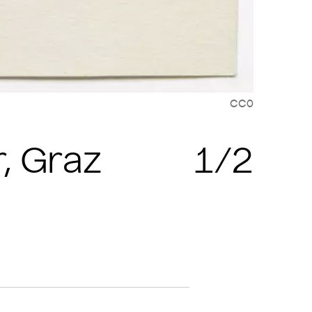
CC0
Zit
r, Graz
1/2