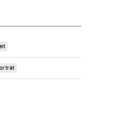
it
orträt