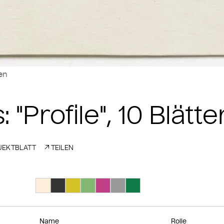
len
 "Profile", 10 Blätte
EKTBLATT
TEILEN
Suche Farbe #feefdb
Suche Farbe #333333
Suche Farbe #d4c228
Suche Farbe #82b872
Suche Farbe #c14187
Suche Farbe #989898
Suche Farbe #117b48
Name
Rolle