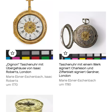
Zu meinem Album hinzufügen
Zu meinem Album hin
„Oignon“ Taschenuhr mit
Taschenuhr mit einem Werk
Übergehäuse von Isaac
signiert Charleson und
Roberts, London
Zifferblatt signiert Gardner,
London
Marie Ebner-Eschenbach, Isaac
Marie Ebner-Eschenbach
Roberts
um
1780
um
1770