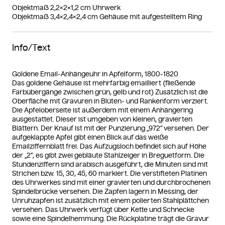
Objektmaß 2,2×2×1,2 cm Uhrwerk
Objektmaß 3,4×2,4×2,4 cm Gehäuse mit aufgestelltem Ring
Info/Text
Goldene Email-Anhängeuhr in Apfelform, 1800-1820
Das goldene Gehäuse ist mehrfarbig emailliert (fließende
Farbübergänge zwischen grün, gelb und rot) Zusätzlich ist die
Oberfläche mit Gravuren in Blüten- und Rankenform verziert.
Die Apfeloberseite ist außerdem mit einem Anhängering
ausgestattet. Dieser ist umgeben von kleinen, gravierten
Blättern. Der Knauf ist mit der Punzierung „972“ versehen. Der
aufgeklappte Apfel gibt einen Blick auf das weiße
Emailziffernblatt frei. Das Aufzugsloch befindet sich auf Höhe
der „2“, es gibt zwei gebläute Stahlzeiger in Breguetform. Die
Stundenziffern sind arabisch ausgeführt, die Minuten sind mit
Strichen bzw. 15, 30, 45, 60 markiert. Die verstifteten Platinen
des Uhrwerkes sind mit einer gravierten und durchbrochenen
Spindelbrücke versehen. Die Zapfen lagern in Messing, der
Unruhzapfen ist zusätzlich mit einem polierten Stahlplättchen
versehen. Das Uhrwerk verfügt über Kette und Schnecke
sowie eine Spindelhemmung. Die Rückplatine trägt die Gravur