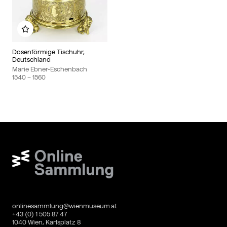
Zu meinem Album hinzufügen
Dosenförmige Tischuhr,
Deutschland
Marie Ebner-Eschenbach
1540
– 1560
Wien Museum Online Sammlung
onlinesammlung@wienmuseum.at
+43 (0) 1 505 87 47
1040 Wien, Karlsplatz 8