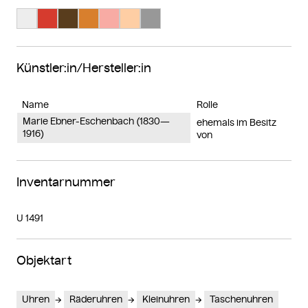
Suche Farbe #ededed
Suche Farbe #d63b2e
Suche Farbe #593d1d
Suche Farbe #d87f2d
Suche Farbe #f8aba4
Suche Farbe #fecea4
Suche Farbe #989898
Künstler:in/Hersteller:in
Name
Rolle
Marie Ebner-Eschenbach (1830—
ehemals im Besitz
1916)
von
Inventarnummer
U 1491
Objektart
Uhren
Räderuhren
Kleinuhren
Taschenuhren